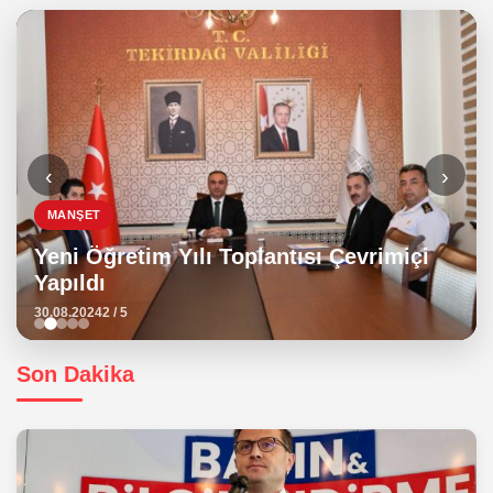
‹
›
MANŞET
Yeni Öğretim Yılı Toplantısı Çevrimiçi
Yapıldı
30.08.2024
2 / 5
Son Dakika