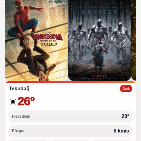
Tekirdağ
Açık
26°
☀️
28°
Hissedilen
8 km/s
Rüzgar