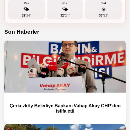
Paz
Pts
Sal
🌤️
🌤️
☀️
32°
24°
32°
24°
33°
22°
Son Haberler
Çerkezköy Belediye Başkanı Vahap Akay CHP’den
istifa etti