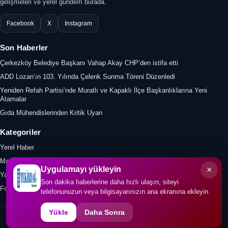
gelişmeleri ve yerel gündem burada.
Facebook
X
Instagram
Son Haberler
Çerkezköy Belediye Başkanı Vahap Akay CHP’den istifa etti
ADD Lozan’ın 103. Yılında Çelenk Sunma Töreni Düzenledi
Yeniden Refah Partisi’nde Muratlı ve Kapaklı İlçe Başkanlıklarına Yeni
Atamalar
Gıda Mühendislerinden Kritik Uyarı
Kategoriler
Yerel Haber
Manşet
×
Uygulamayı yükleyin
Yazar
Son dakika haberlerine daha hızlı ulaşın, siteyi
Foto Galeri
telefonunuzun veya bilgisayarınızın ana ekranına ekleyin.
Yükle
Daha Sonra
© 2026 0282tekirdaggazetesi.com. Tüm hakları saklıdır.
İletişim
KVKK
Gizlilik