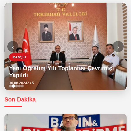
‹
›
MANŞET
Yeni Öğretim Yılı Toplantısı Çevrimiçi
Yapıldı
30.08.2024
2 / 5
Son Dakika