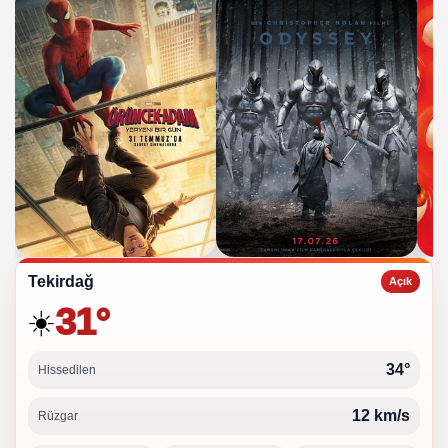
Tekirdağ
Açık
31°
☀️
34°
Hissedilen
12 km/s
Rüzgar