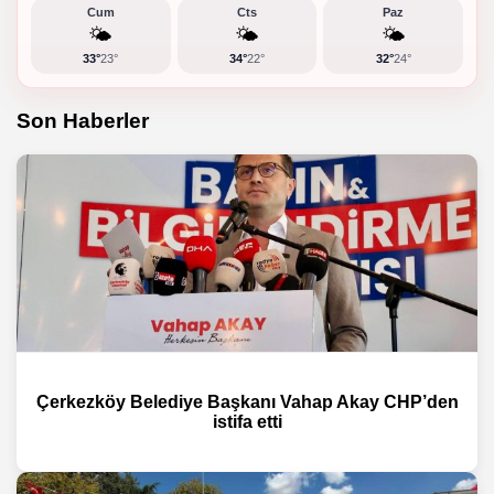
Cum
Cts
Paz
🌤️
🌤️
🌤️
33°
23°
34°
22°
32°
24°
Son Haberler
Çerkezköy Belediye Başkanı Vahap Akay CHP’den
istifa etti