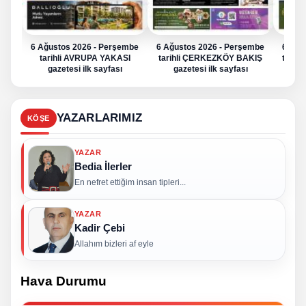
6 Ağustos 2026 - Perşembe
6 Ağustos 2026 - Perşembe
6 Ağu
tarihli AVRUPA YAKASI
tarihli ÇERKEZKÖY BAKIŞ
tarih
gazetesi ilk sayfası
gazetesi ilk sayfası
g
YAZARLARIMIZ
KÖŞE
YAZAR
Bedia İlerler
En nefret ettiğim insan tipleri...
YAZAR
Kadir Çebi
Allahım bizleri af eyle
Hava Durumu