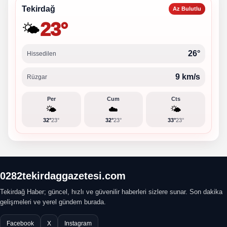
Tekirdağ
Az Bulutlu
23°
🌤️
26°
Hissedilen
9 km/s
Rüzgar
Per
Cum
Cts
🌤️
☁️
🌤️
32°
23°
32°
23°
33°
23°
0282tekirdaggazetesi.com
Tekirdağ Haber; güncel, hızlı ve güvenilir haberleri sizlere sunar. Son dakika
gelişmeleri ve yerel gündem burada.
Facebook
X
Instagram