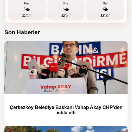
Paz
Pts
Sal
🌤️
🌤️
🌤️
32°
24°
32°
24°
32°
22°
Son Haberler
Çerkezköy Belediye Başkanı Vahap Akay CHP’den
istifa etti