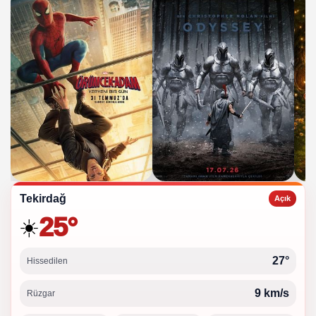
Tekirdağ
Açık
25°
☀️
27°
Hissedilen
9 km/s
Rüzgar