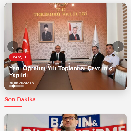
‹
›
MANŞET
Yeni Öğretim Yılı Toplantısı Çevrimiçi
Yapıldı
30.08.2024
2 / 5
Son Dakika