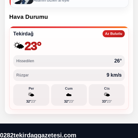
Allahım bizleri af eyle
Hava Durumu
Tekirdağ
Az Bulutlu
23°
🌤️
26°
Hissedilen
9 km/s
Rüzgar
Per
Cum
Cts
🌤️
☁️
🌤️
32°
23°
32°
23°
33°
23°
0282tekirdaggazetesi.com