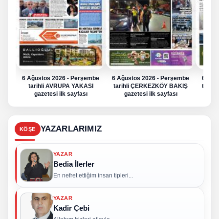
6 Ağustos 2026 - Perşembe
6 Ağustos 2026 - Perşembe
6 Ağu
tarihli AVRUPA YAKASI
tarihli ÇERKEZKÖY BAKIŞ
tarih
gazetesi ilk sayfası
gazetesi ilk sayfası
g
YAZARLARIMIZ
KÖŞE
YAZAR
Bedia İlerler
En nefret ettiğim insan tipleri...
YAZAR
Kadir Çebi