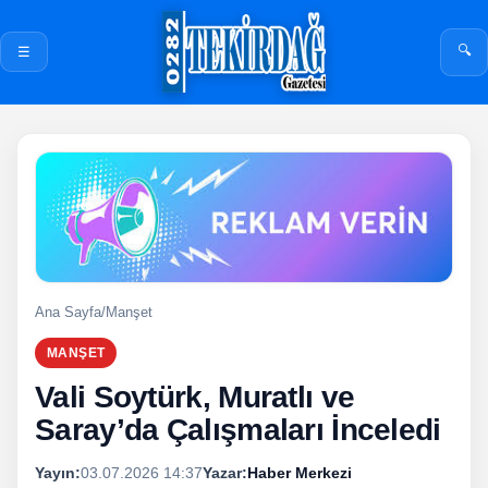
🔍
☰
Ana Sayfa
/
Manşet
MANŞET
Vali Soytürk, Muratlı ve
Saray’da Çalışmaları İnceledi
Yayın:
03.07.2026 14:37
Yazar:
Haber Merkezi