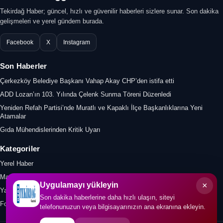
Tekirdağ Haber; güncel, hızlı ve güvenilir haberleri sizlere sunar. Son dakika
gelişmeleri ve yerel gündem burada.
Facebook
X
Instagram
Son Haberler
Çerkezköy Belediye Başkanı Vahap Akay CHP’den istifa etti
ADD Lozan’ın 103. Yılında Çelenk Sunma Töreni Düzenledi
Yeniden Refah Partisi’nde Muratlı ve Kapaklı İlçe Başkanlıklarına Yeni
Atamalar
Gıda Mühendislerinden Kritik Uyarı
Kategoriler
Yerel Haber
Manşet
×
Uygulamayı yükleyin
Yazar
Son dakika haberlerine daha hızlı ulaşın, siteyi
Foto Galeri
telefonunuzun veya bilgisayarınızın ana ekranına ekleyin.