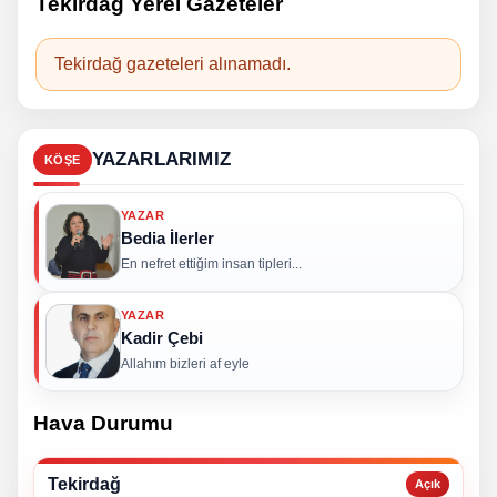
Tekirdağ Yerel Gazeteler
Tekirdağ gazeteleri alınamadı.
YAZARLARIMIZ
KÖŞE
YAZAR
Bedia İlerler
En nefret ettiğim insan tipleri...
YAZAR
Kadir Çebi
Allahım bizleri af eyle
Hava Durumu
Tekirdağ
Açık