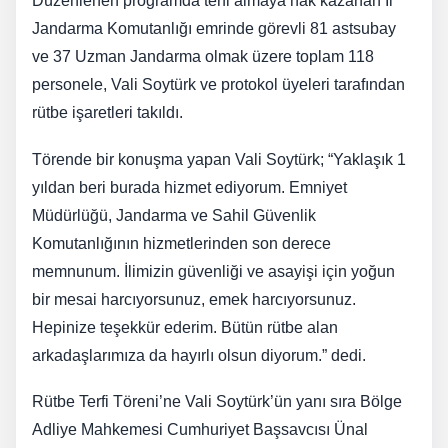
Düzenlenen programda terfi almaya hak kazanan İl
Jandarma Komutanlığı emrinde görevli 81 astsubay
ve 37 Uzman Jandarma olmak üzere toplam 118
personele, Vali Soytürk ve protokol üyeleri tarafından
rütbe işaretleri takıldı.
Törende bir konuşma yapan Vali Soytürk; “Yaklaşık 1
yıldan beri burada hizmet ediyorum. Emniyet
Müdürlüğü, Jandarma ve Sahil Güvenlik
Komutanlığının hizmetlerinden son derece
memnunum. İlimizin güvenliği ve asayişi için yoğun
bir mesai harcıyorsunuz, emek harcıyorsunuz.
Hepinize teşekkür ederim. Bütün rütbe alan
arkadaşlarımıza da hayırlı olsun diyorum.” dedi.
Rütbe Terfi Töreni’ne Vali Soytürk’ün yanı sıra Bölge
Adliye Mahkemesi Cumhuriyet Başsavcısı Ünal