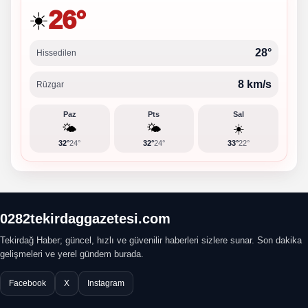
26°
☀️
28°
Hissedilen
8 km/s
Rüzgar
Paz
Pts
Sal
🌤️
🌤️
☀️
32°
24°
32°
24°
33°
22°
0282tekirdaggazetesi.com
Tekirdağ Haber; güncel, hızlı ve güvenilir haberleri sizlere sunar. Son dakika
gelişmeleri ve yerel gündem burada.
Facebook
X
Instagram