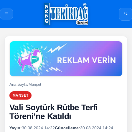
🔍
☰
Ana Sayfa
/
Manşet
MANŞET
Vali Soytürk Rütbe Terfi
Töreni’ne Katıldı
Yayın:
30.08.2024 14:22
Güncelleme:
30.08.2024 14:24