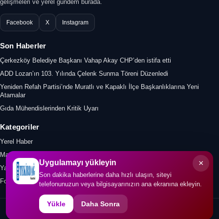
gelişmeleri ve yerel gündem burada.
Facebook
X
Instagram
Son Haberler
Çerkezköy Belediye Başkanı Vahap Akay CHP’den istifa etti
ADD Lozan’ın 103. Yılında Çelenk Sunma Töreni Düzenledi
Yeniden Refah Partisi’nde Muratlı ve Kapaklı İlçe Başkanlıklarına Yeni
Atamalar
Gıda Mühendislerinden Kritik Uyarı
Kategoriler
Yerel Haber
Manşet
×
Uygulamayı yükleyin
Yazar
Son dakika haberlerine daha hızlı ulaşın, siteyi
Foto Galeri
telefonunuzun veya bilgisayarınızın ana ekranına ekleyin.
Yükle
Daha Sonra
© 2026 0282tekirdaggazetesi.com. Tüm hakları saklıdır.
İletişim
KVKK
Gizlilik