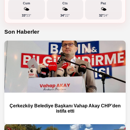
Cum
Cts
Paz
🌤️
🌤️
🌤️
33°
23°
34°
22°
32°
24°
Son Haberler
Çerkezköy Belediye Başkanı Vahap Akay CHP’den
istifa etti