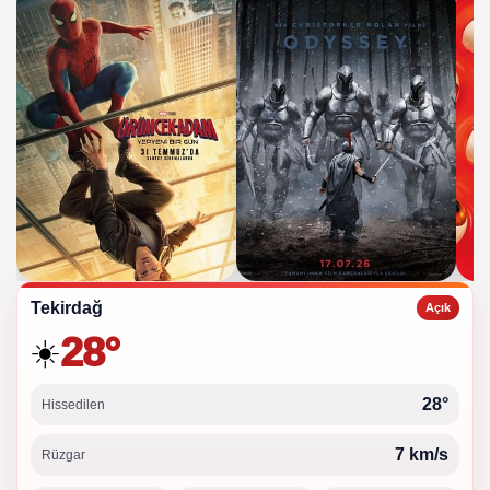
Tekirdağ
Açık
28°
☀️
28°
Hissedilen
7 km/s
Rüzgar