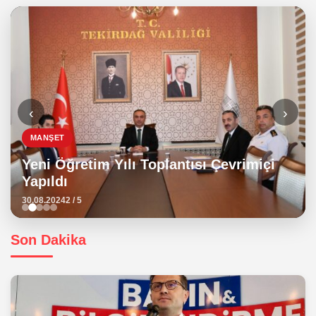
‹
›
MANŞET
Yeni Öğretim Yılı Toplantısı Çevrimiçi
Yapıldı
30.08.2024
2 / 5
Son Dakika