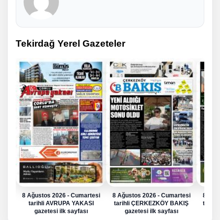
Tekirdağ Yerel Gazeteler
8 Ağustos 2026 - Cumartesi
8 Ağustos 2026 - Cumartesi
8 Ağu
tarihli AVRUPA YAKASI
tarihli ÇERKEZKÖY BAKIŞ
tarih
gazetesi ilk sayfası
gazetesi ilk sayfası
g