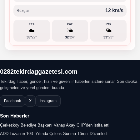
12 km/s
Rüzgar
Cts
Paz
Pts
☁️
🌤️
🌤️
35°
22°
32°
24°
33°
23°
0282tekirdaggazetesi.com
Tekirdağ Haber; güncel, hızlı ve güvenilir haberleri sizlere sunar. Son dakika
gelişmeleri ve yerel gündem burada.
Facebook
X
Instagram
Son Haberler
Çerkezköy Belediye Başkanı Vahap Akay CHP’den istifa etti
ADD Lozan’ın 103. Yılında Çelenk Sunma Töreni Düzenledi