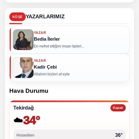
YAZARLARIMIZ
KÖŞE
YAZAR
Bedia İlerler
En nefret ettiğim insan tipleri...
YAZAR
Kadir Çebi
Allahım bizleri af eyle
Hava Durumu
Tekirdağ
Kapalı
34°
☁️
36°
Hissedilen