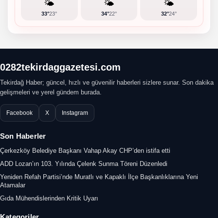
🌤️
🌤️
🌤️
33°
23°
34°
22°
32°
24°
0282tekirdaggazetesi.com
Tekirdağ Haber; güncel, hızlı ve güvenilir haberleri sizlere sunar. Son dakika
gelişmeleri ve yerel gündem burada.
Facebook
X
Instagram
Son Haberler
Çerkezköy Belediye Başkanı Vahap Akay CHP’den istifa etti
ADD Lozan’ın 103. Yılında Çelenk Sunma Töreni Düzenledi
Yeniden Refah Partisi’nde Muratlı ve Kapaklı İlçe Başkanlıklarına Yeni
Atamalar
Gıda Mühendislerinden Kritik Uyarı
Kategoriler