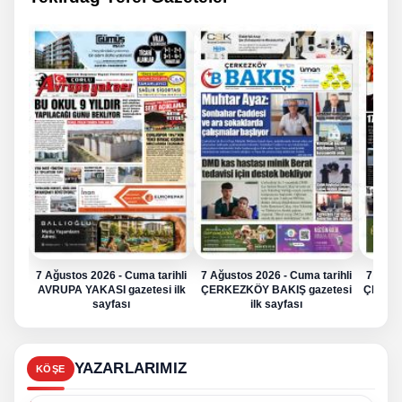
7 Ağustos 2026 - Cuma tarihli
7 Ağustos 2026 - Cuma tarihli
7 Ağus
AVRUPA YAKASI gazetesi ilk
ÇERKEZKÖY BAKIŞ gazetesi
ÇERKE
sayfası
ilk sayfası
YAZARLARIMIZ
KÖŞE