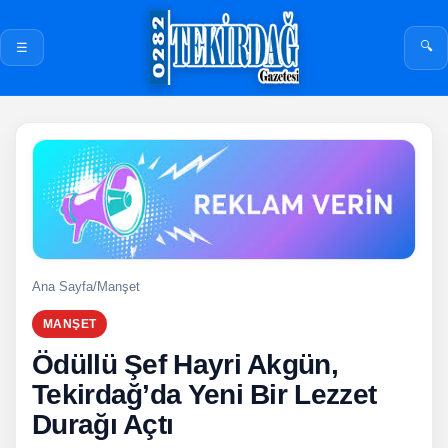
🔍
☰
Ana Sayfa
/
Manşet
MANŞET
Ödüllü Şef Hayri Akgün,
Tekirdağ’da Yeni Bir Lezzet
Durağı Açtı