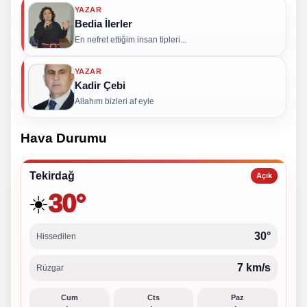
YAZAR
Bedia İlerler
En nefret ettiğim insan tipleri...
YAZAR
Kadir Çebi
Allahım bizleri af eyle
Hava Durumu
Tekirdağ
Açık
30°
☀️
30°
Hissedilen
7 km/s
Rüzgar
Cum
Cts
Paz