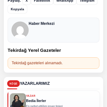
Paylaş:
X
Facebook
WhatsApp
Telegram
Kopyala
Haber Merkezi
Tekirdağ Yerel Gazeteler
Tekirdağ gazeteleri alınamadı.
YAZARLARIMIZ
KÖŞE
YAZAR
Bedia İlerler
En nefret ettiğim insan tipleri...