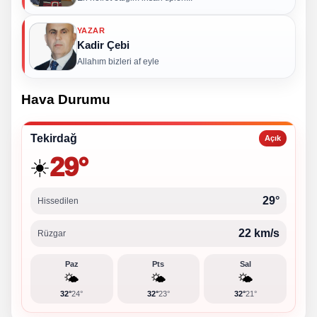
YAZAR
Kadir Çebi
Allahım bizleri af eyle
Hava Durumu
Tekirdağ
Açık
29°
☀️
29°
Hissedilen
22 km/s
Rüzgar
Paz
Pts
Sal
🌤️
🌤️
🌤️
32°
24°
32°
23°
32°
21°