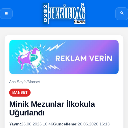
🔍
☰
Ana Sayfa
/
Manşet
MANŞET
Minik Mezunlar İlkokula
Uğurlandı
Yayın:
26.06.2026 10:46
Güncelleme:
26.06.2026 16:13