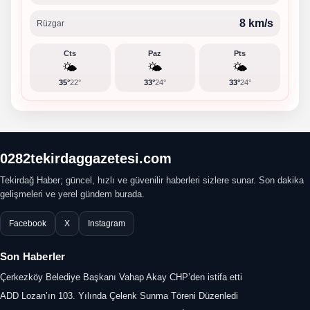
8 km/s
Rüzgar
Cts
Paz
Pts
🌤️
🌤️
🌤️
35°
22°
33°
24°
33°
24°
0282tekirdaggazetesi.com
Tekirdağ Haber; güncel, hızlı ve güvenilir haberleri sizlere sunar. Son dakika
gelişmeleri ve yerel gündem burada.
Facebook
X
Instagram
Son Haberler
Çerkezköy Belediye Başkanı Vahap Akay CHP’den istifa etti
ADD Lozan’ın 103. Yılında Çelenk Sunma Töreni Düzenledi