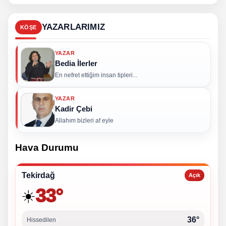
YAZARLARIMIZ
KÖŞE
YAZAR
Bedia İlerler
En nefret ettiğim insan tipleri...
YAZAR
Kadir Çebi
Allahım bizleri af eyle
Hava Durumu
Tekirdağ
Açık
33°
☀️
36°
Hissedilen