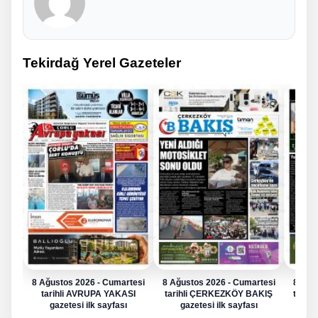
Tekirdağ Yerel Gazeteler
8 Ağustos 2026 - Cumartesi
8 Ağustos 2026 - Cumartesi
8 Ağu
tarihli AVRUPA YAKASI
tarihli ÇERKEZKÖY BAKIŞ
tarih
gazetesi ilk sayfası
gazetesi ilk sayfası
g