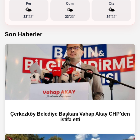
Per
Cum
Cts
🌤️
🌤️
🌤️
33°
23°
33°
23°
34°
22°
Son Haberler
Çerkezköy Belediye Başkanı Vahap Akay CHP’den
istifa etti