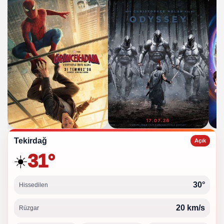
Tekirdağ
Açık
31°
☀️
30°
Hissedilen
20 km/s
Rüzgar