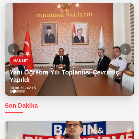
‹
›
MANŞET
Yeni Öğretim Yılı Toplantısı Çevrimiçi
Yapıldı
30.08.2024
2 / 5
Son Dakika