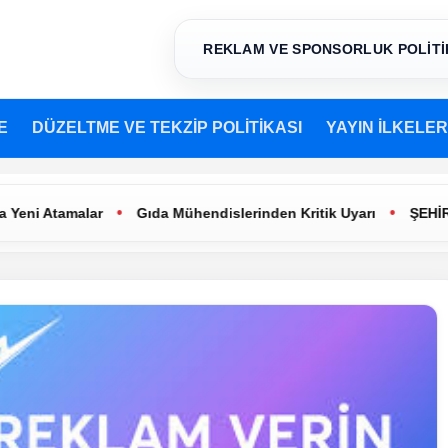
REKLAM VE SPONSORLUK POLİTİ
E
DÜZELTME VE TEKZİP POLİTİKASI
YAYIN İLKELER
•
•
malar
Gıda Mühendislerinden Kritik Uyarı
ŞEHİR TİYATRO