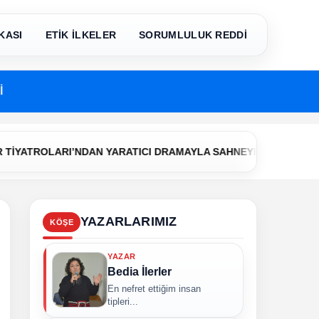
KASI
ETİK İLKELER
SORUMLULUK REDDİ
İ
•
LARI’NDAN YARATICI DRAMAYLA SAHNEYE İLK ADIM
Çerkezk
YAZARLARIMIZ
KÖŞE
YAZAR
Bedia İlerler
En nefret ettiğim insan
tipleri...