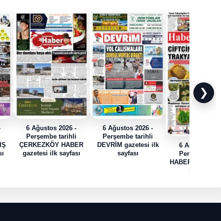
❯
-
6 Ağustos 2026 -
6 Ağustos 2026 -
i
Perşembe tarihli
Perşembe tarihli
IŞ
ÇERKEZKÖY HABER
DEVRİM gazetesi ilk
6 Ağustos 202
sı
gazetesi ilk sayfası
sayfası
Perşembe tari
HABER TRAK gaz
ilk sayfası