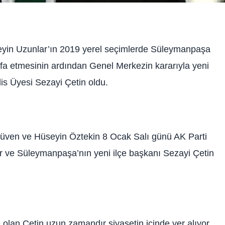
yin Uzunlar’ın 2019 yerel seçimlerde Süleymanpaşa
ifa etmesinin ardından Genel Merkezin kararıyla yeni
s Üyesi Sezayi Çetin oldu.
üven ve Hüseyin Öztekin 8 Ocak Salı günü AK Parti
r ve Süleymanpaşa’nın yeni ilçe başkanı Sezayi Çetin
lan Çetin uzun zamandır siyasetin içinde yer alıyor.