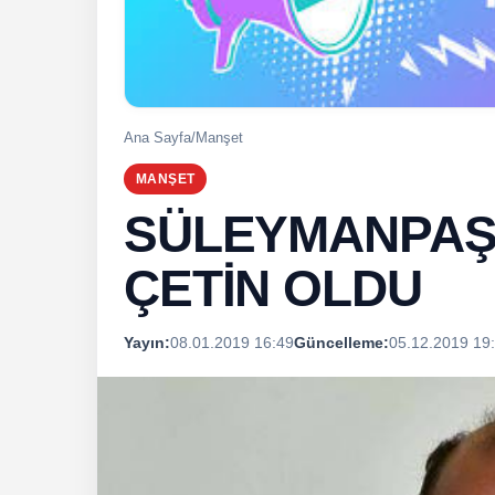
Ana Sayfa
/
Manşet
MANŞET
SÜLEYMANPAŞA
ÇETİN OLDU
Yayın:
08.01.2019 16:49
Güncelleme:
05.12.2019 19