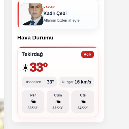
YAZAR
Kadir Çebi
Allahım bizleri af eyle
Hava Durumu
Tekirdağ
Açık
33°
☀️
33°
16 km/s
Hissedilen
Rüzgar
Per
Cum
Cts
🌤️
🌤️
🌤️
33°
23°
33°
23°
34°
22°