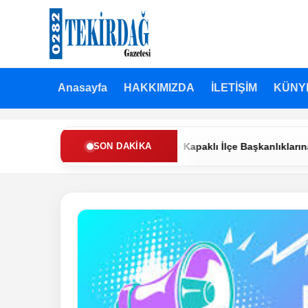
Anasayfa
HAKKIMIZDA
İLETİŞİM
KÜNY
Refah Partisi’nde Muratlı ve Kapaklı İlçe Başkanlıklarına Yeni Ata
SON DAKIKA