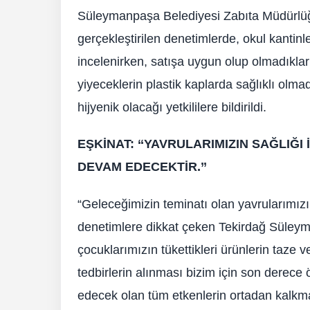
Süleymanpaşa Belediyesi Zabıta Müdürlü
gerçekleştirilen denetimlerde, okul kantinl
incelenirken, satışa uygun olup olmadıkları
yiyeceklerin plastik kaplarda sağlıklı olma
hijyenik olacağı yetkililere bildirildi.
EŞKİNAT: ‘‘YAVRULARIMIZIN SAĞLIĞ
DEVAM EDECEKTİR.’’
“Geleceğimizin teminatı olan yavrularımızın 
denetimlere dikkat çeken Tekirdağ Süley
çocuklarımızın tükettikleri ürünlerin taze 
tedbirlerin alınması bizim için son derece
edecek olan tüm etkenlerin ortadan kalkma