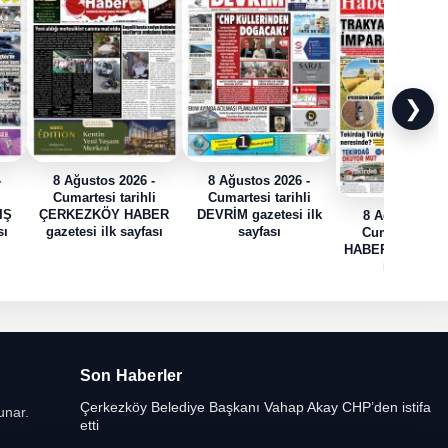
❯
-
8 Ağustos 2026 -
8 Ağustos 2026 -
i
Cumartesi tarihli
Cumartesi tarihli
IŞ
ÇERKEZKÖY HABER
DEVRİM gazetesi ilk
8 Ağustos 202
sı
gazetesi ilk sayfası
sayfası
Cumartesi tari
HABER TRAK gaz
ilk sayfası
Son Haberler
Çerkezköy Belediye Başkanı Vahap Akay CHP’den istifa
unar.
etti