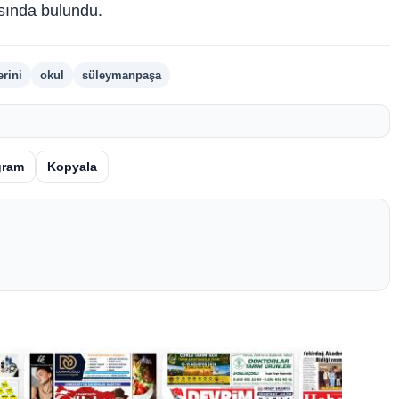
asında bulundu.
erini
okul
süleymanpaşa
gram
Kopyala