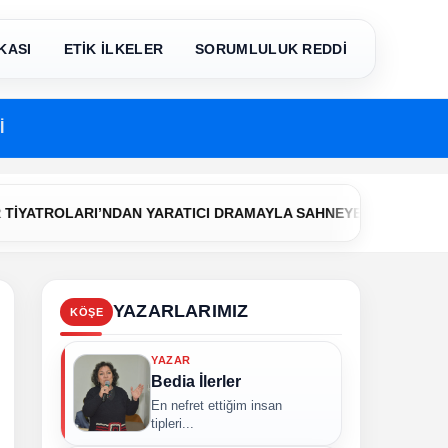
KASI
ETİK İLKELER
SORUMLULUK REDDİ
İ
•
ROLARI’NDAN YARATICI DRAMAYLA SAHNEYE İLK ADIM
Çerke
YAZARLARIMIZ
KÖŞE
YAZAR
Bedia İlerler
En nefret ettiğim insan
tipleri...