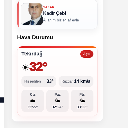
YAZAR
Kadir Çebi
Allahım bizleri af eyle
Hava Durumu
Tekirdağ
Açık
32°
☀️
33°
14 km/s
Hissedilen
Rüzgar
Cts
Paz
Pts
☁️
🌤️
🌤️
35°
22°
32°
24°
33°
23°