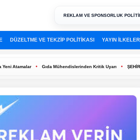
REKLAM VE SPONSORLUK POLİTİ
E
DÜZELTME VE TEKZİP POLİTİKASI
YAYIN İLKELER
•
•
tamalar
Gıda Mühendislerinden Kritik Uyarı
ŞEHİR TİYAT