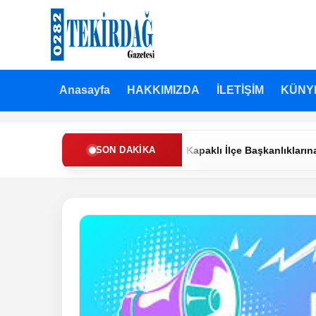
Anasayfa
HAKKIMIZDA
İLETİŞİM
KÜNY
n Refah Partisi’nde Muratlı ve Kapaklı İlçe Başkanlıklarına Yeni A
SON DAKIKA