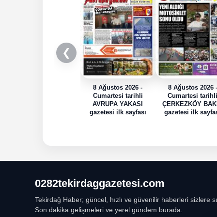
❮
8 Ağustos 2026 -
8 Ağustos 2026 
Cumartesi tarihli
Cumartesi tarihl
AVRUPA YAKASI
ÇERKEZKÖY BAK
gazetesi ilk sayfası
gazetesi ilk sayfa
0282tekirdaggazetesi.com
Tekirdağ Haber; güncel, hızlı ve güvenilir haberleri sizlere s
Son dakika gelişmeleri ve yerel gündem burada.