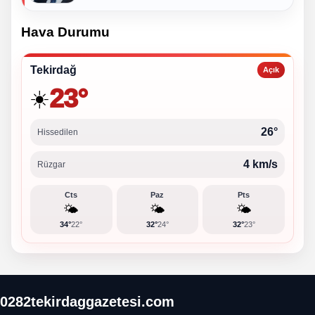
Hava Durumu
Tekirdağ
Açık
23°
☀️
26°
Hissedilen
4 km/s
Rüzgar
Cts
Paz
Pts
🌤️
🌤️
🌤️
34°
22°
32°
24°
32°
23°
0282tekirdaggazetesi.com