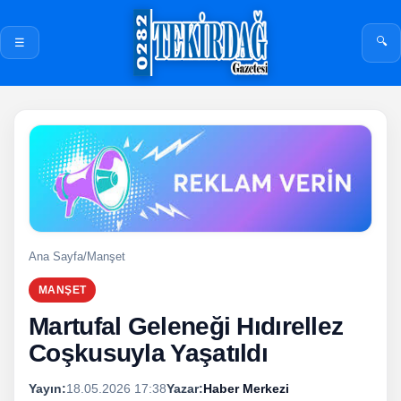
🔍
☰
Ana Sayfa
/
Manşet
MANŞET
Martufal Geleneği Hıdırellez
Coşkusuyla Yaşatıldı
Yayın:
18.05.2026 17:38
Yazar:
Haber Merkezi