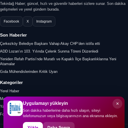
Tekirdağ Haber; güncel, hızlı ve güvenilir haberleri sizlere sunar. Son dakika
gelişmeleri ve yerel gündem burada.
Facebook
X
Instagram
Son Haberler
Çerkezköy Belediye Başkanı Vahap Akay CHP’den istifa etti
ADD Lozan’ın 103. Yılında Çelenk Sunma Töreni Düzenledi
Yeniden Refah Partisi’nde Muratlı ve Kapaklı İlçe Başkanlıklarına Yeni
Atamalar
Gıda Mühendislerinden Kritik Uyarı
Kategoriler
Yerel Haber
Manşet
×
Uygulamayı yükleyin
Yazar
Son dakika haberlerine daha hızlı ulaşın, siteyi
Foto Galeri
telefonunuzun veya bilgisayarınızın ana ekranına ekleyin.
Yükle
Daha Sonra