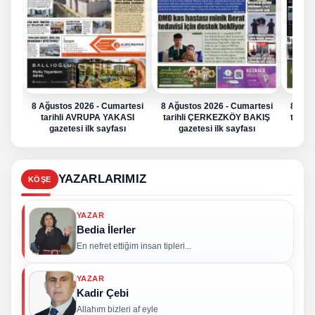
8 Ağustos 2026 - Cumartesi
8 Ağustos 2026 - Cumartesi
8 Ağu
tarihli AVRUPA YAKASI
tarihli ÇERKEZKÖY BAKIŞ
tarih
gazetesi ilk sayfası
gazetesi ilk sayfası
g
YAZARLARIMIZ
KÖŞE
YAZAR
Bedia İlerler
En nefret ettiğim insan tipleri...
YAZAR
Kadir Çebi
Allahım bizleri af eyle