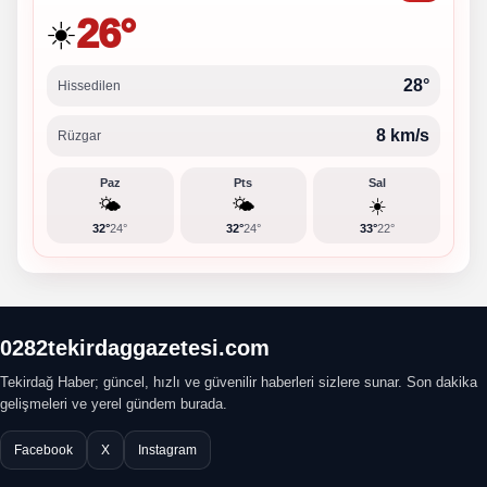
26°
☀️
28°
Hissedilen
8 km/s
Rüzgar
Paz
Pts
Sal
🌤️
🌤️
☀️
32°
24°
32°
24°
33°
22°
0282tekirdaggazetesi.com
Tekirdağ Haber; güncel, hızlı ve güvenilir haberleri sizlere sunar. Son dakika
gelişmeleri ve yerel gündem burada.
Facebook
X
Instagram