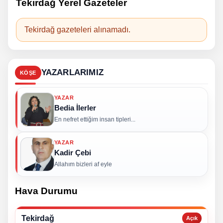
Tekirdağ Yerel Gazeteler
Tekirdağ gazeteleri alınamadı.
YAZARLARIMIZ
KÖŞE
YAZAR
Bedia İlerler
En nefret ettiğim insan tipleri...
YAZAR
Kadir Çebi
Allahım bizleri af eyle
Hava Durumu
Tekirdağ
Açık