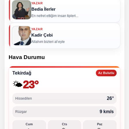
YAZAR
Bedia İlerler
En nefret ettiğim insan tipleri...
YAZAR
Kadir Çebi
Allahım bizleri af eyle
Hava Durumu
Tekirdağ
Az Bulutlu
23°
🌤️
26°
Hissedilen
9 km/s
Rüzgar
Cum
Cts
Paz