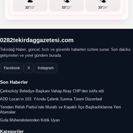
☁️
🌤️
🌤️
32°
23°
33°
22°
33°
24°
0282tekirdaggazetesi.com
Tekirdağ Haber; güncel, hızlı ve güvenilir haberleri sizlere sunar. Son dakika
gelişmeleri ve yerel gündem burada.
Facebook
X
Instagram
Son Haberler
Çerkezköy Belediye Başkanı Vahap Akay CHP’den istifa etti
ADD Lozan’ın 103. Yılında Çelenk Sunma Töreni Düzenledi
Yeniden Refah Partisi’nde Muratlı ve Kapaklı İlçe Başkanlıklarına Yeni
Atamalar
Gıda Mühendislerinden Kritik Uyarı
Kategoriler