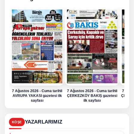
7 Ağustos 2026 - Cuma tarihli
7 Ağustos 2026 - Cuma tarihli
7 Ağus
AVRUPA YAKASI gazetesi ilk
ÇERKEZKÖY BAKIŞ gazetesi
ÇERKE
sayfası
ilk sayfası
YAZARLARIMIZ
KÖŞE