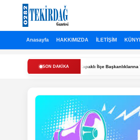
Anasayfa
HAKKIMIZDA
İLETİŞİM
KÜNY
Refah Partisi’nde Muratlı ve Kapaklı İlçe Başkanlıklarına Yeni Ata
SON DAKIKA