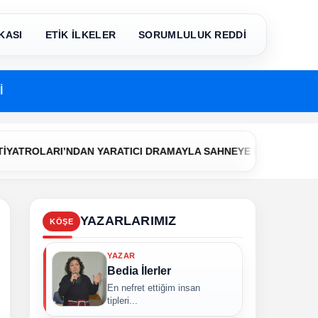
KASI
ETİK İLKELER
SORUMLULUK REDDİ
İ
•
LARI’NDAN YARATICI DRAMAYLA SAHNEYE İLK ADIM
Çerkezk
YAZARLARIMIZ
KÖŞE
YAZAR
Bedia İlerler
En nefret ettiğim insan
tipleri...