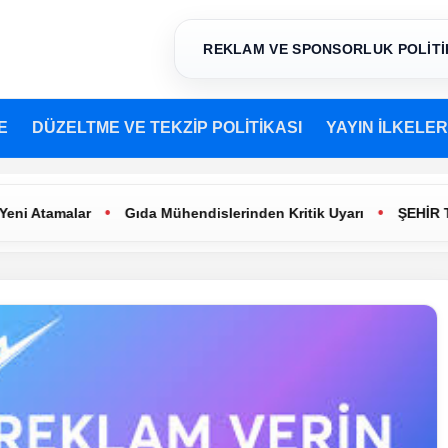
REKLAM VE SPONSORLUK POLİTİ
E
DÜZELTME VE TEKZİP POLİTİKASI
YAYIN İLKELER
•
•
malar
Gıda Mühendislerinden Kritik Uyarı
ŞEHİR TİYATRO