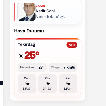
YAZAR
Kadir Çebi
Allahım bizleri af eyle
Hava Durumu
Tekirdağ
Açık
25°
☀️
27°
7 km/s
Hissedilen
Rüzgar
Cum
Cts
Paz
🌤️
🌤️
🌤️
33°
23°
34°
22°
32°
24°