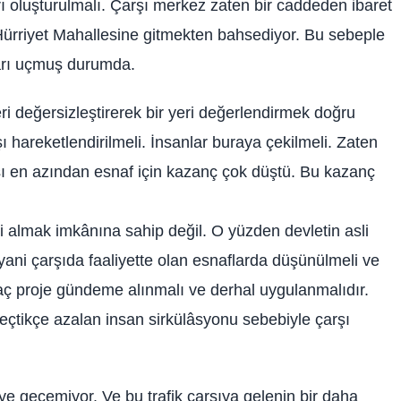
arı oluşturulmalı. Çarşı merkez zaten bir caddeden ibaret
li Hürriyet Mahallesine gitmekten bahsediyor. Bu sebeple
tları uçmuş durumda.
ri değersizleştirerek bir yeri değerlendirmek doğru
şı hareketlendirilmeli. İnsanlar buraya çekilmeli. Zaten
ısı en azından esnaf için kazanç çok düştü. Bu kazanç
i almak imkânına sahip değil. O yüzden devletin asli
 yani çarşıda faaliyette olan esnaflarda düşünülmeli ve
kaç proje gündeme alınmalı ve derhal uygulanmalıdır.
 geçtikçe azalan insan sirkülâsyonu sebebiyle çarşı
ye geçemiyor. Ve bu trafik çarşıya gelenin bir daha