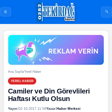
🔍
☰
Ana Sayfa
/
Yerel Haber
YEREL HABER
Camiler ve Din Görevlileri
Haftası Kutlu Olsun
Yayın:
02.10.2017 11:58
Yazar:
Haber Merkezi