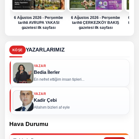
6 Ağustos 2026 - Perşembe
6 Ağustos 2026 - Perşembe
6 Ağu
tarihli AVRUPA YAKASI
tarihli ÇERKEZKÖY BAKIŞ
tarih
gazetesi ilk sayfası
gazetesi ilk sayfası
g
YAZARLARIMIZ
KÖŞE
YAZAR
Bedia İlerler
En nefret ettiğim insan tipleri...
YAZAR
Kadir Çebi
Allahım bizleri af eyle
Hava Durumu