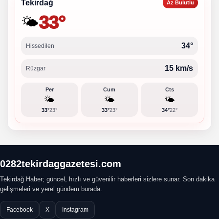
Tekirdağ
Az Bulutlu
33°
🌤️
34°
Hissedilen
15 km/s
Rüzgar
Per
Cum
Cts
🌤️
🌤️
🌤️
33°
23°
33°
23°
34°
22°
0282tekirdaggazetesi.com
Tekirdağ Haber; güncel, hızlı ve güvenilir haberleri sizlere sunar. Son dakika
gelişmeleri ve yerel gündem burada.
Facebook
X
Instagram