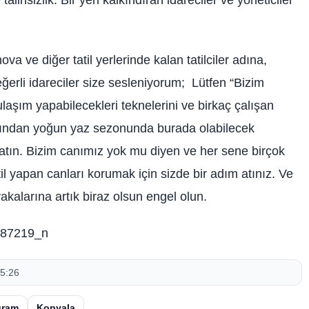
lihsizlik. Bir yeri kalkındıran idareciler ve yöneticiler
a ve diğer tatil yerlerinde kalan tatilciler adına,
eğerli idareciler size sesleniyorum; Lütfen “Bizim
laşım yapabilecekleri teknelerini ve birkaç çalışan
ından yoğun yaz sezonunda burada olabilecek
atın. Bizim canımız yok mu diyen ve her sene birçok
l yapan canları korumak için sizde bir adım atınız. Ve
alarına artık biraz olsun engel olun.
5:26
gram
Kopyala