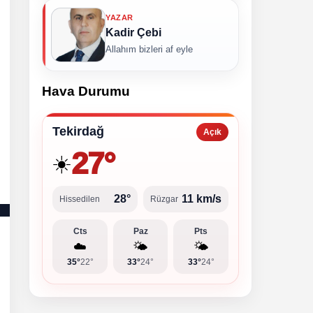
YAZAR
Kadir Çebi
Allahım bizleri af eyle
Hava Durumu
Tekirdağ
Açık
27°
☀️
28°
11 km/s
Hissedilen
Rüzgar
Cts
Paz
Pts
☁️
🌤️
🌤️
35°
22°
33°
24°
33°
24°