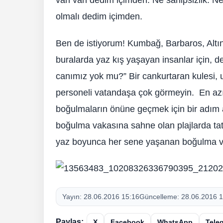
vah vah dedim içimden. Ne sahipsizlik. Ne ta
olmalı dedim içimden.
Ben de istiyorum! Kumbağ, Barbaros, Altınov
buralarda yaz kış yaşayan insanlar için, d
canımız yok mu?” Bir cankurtaran kulesi, u
personeli vatandaşa çok görmeyin. En az
boğulmaların önüne geçmek için bir adım 
boğulma vakasına sahne olan plajlarda tati
yaz boyunca her sene yaşanan boğulma vak
Yayın:
28.06.2016 15:16
Güncelleme:
28.06.2016 1
Paylaş:
X
Facebook
WhatsApp
Tele