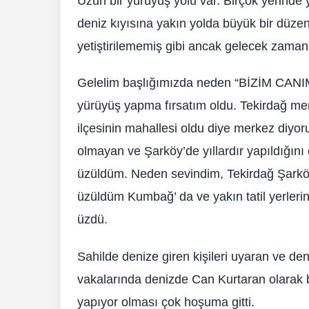
Uzun bir yürüyüş yolu var. Birçok yerinde 
deniz kıyısına yakın yolda büyük bir düze
yetiştirilememiş gibi ancak gelecek zaman
Gelelim başlığımızda neden “BİZİM CANI
yürüyüş yapma fırsatım oldu. Tekirdağ me
ilçesinin mahallesi oldu diye merkez diyor
olmayan ve Şarköy’de yıllardır yapıldığın
üzüldüm. Neden sevindim, Tekirdağ Şarköy
üzüldüm Kumbağ’ da ve yakın tatil yerleri
üzdü.
Sahilde denize giren kişileri uyaran ve de
vakalarında denizde Can Kurtaran olarak bi
yapıyor olması çok hoşuma gitti.