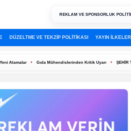
REKLAM VE SPONSORLUK POLİTİ
E
DÜZELTME VE TEKZİP POLİTİKASI
YAYIN İLKELER
•
•
malar
Gıda Mühendislerinden Kritik Uyarı
ŞEHİR TİYATRO