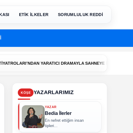
KASI
ETİK İLKELER
SORUMLULUK REDDİ
İ
•
LARI’NDAN YARATICI DRAMAYLA SAHNEYE İLK ADIM
Çerkezk
YAZARLARIMIZ
KÖŞE
YAZAR
Bedia İlerler
En nefret ettiğim insan
tipleri...