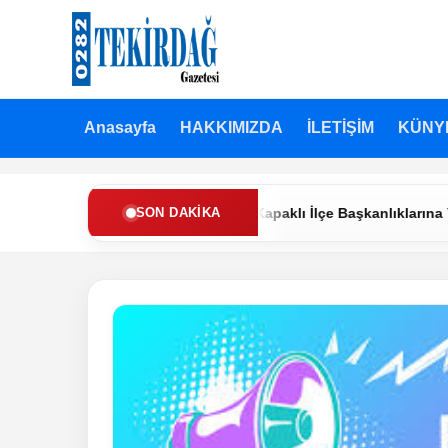
Anasayfa
HAKKIMIZDA
İLETİŞİM
KÜNY
Refah Partisi’nde Muratlı ve Kapaklı İlçe Başkanlıklarına Yeni Ata
SON DAKIKA