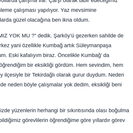
yollarda çalışma var. Çarşı olarak tabir edeceğimiz
nleme çalışması yapılıyor. Yaz mevsimine
larda güzel olacağına ben ikna oldum.
MIZ YOK MU ?” dedik. Şarköy’ü gezerken sahilde de
rkez yani özellikle Kumbağ artık Süleymanpaşa
um. Eski kafalıyım biraz. Öncelikle Kumbağ’ da
ı öğrendiğim bir eksikliği gördüm. Hem sevindim, hem
 ilçesiyle bir Tekirdağlı olarak gurur duydum. Neden
nde neden böyle çalışmalar yok dedim, eksikliği beni
nizde yüzenlerin herhangi bir sıkıntısında olası boğulma
ldiğimiz görevlilerin öğrendiğime göre yıllardır görev