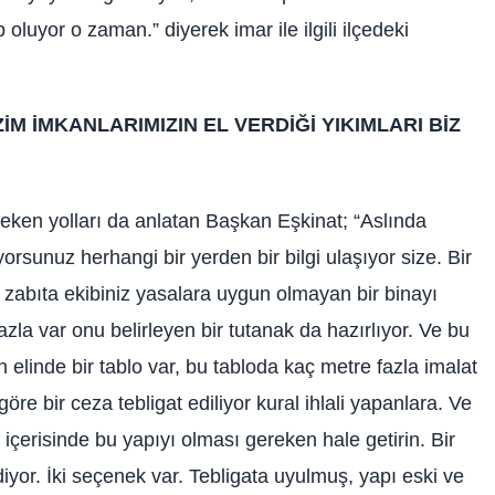
oluyor o zaman.” diyerek imar ile ilgili ilçedeki
İM İMKANLARIMIZIN EL VERDİĞİ YIKIMLARI BİZ
ereken yolları da anlatan Başkan Eşkinat; “Aslında
orsunuz herhangi bir yerden bir bilgi ulaşıyor size. Bir
ci zabıta ekibiniz yasalara uygun olmayan bir binayı
azla var onu belirleyen bir tutanak da hazırlıyor. Ve bu
linde bir tablo var, bu tabloda kaç metre fazla imalat
re bir ceza tebligat ediliyor kural ihlali yapanlara. Ve
y içerisinde bu yapıyı olması gereken hale getirin. Bir
iyor. İki seçenek var. Tebligata uyulmuş, yapı eski ve