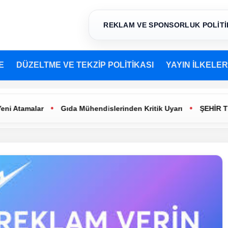
REKLAM VE SPONSORLUK POLİTİ
E
DÜZELTME VE TEKZİP POLİTİKASI
YAYIN İLKELER
•
•
lar
Gıda Mühendislerinden Kritik Uyarı
ŞEHİR TİYATROLA