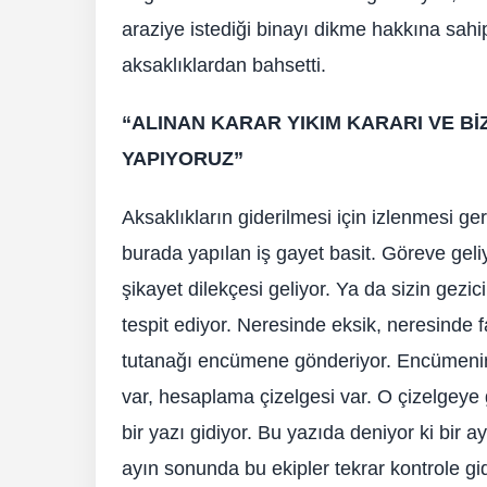
araziye istediği binayı dikme hakkına sahip 
aksaklıklardan bahsetti.
“ALINAN KARAR YIKIM KARARI VE BİZ
YAPIYORUZ”
Aksaklıkların giderilmesi için izlenmesi g
burada yapılan iş gayet basit. Göreve geliy
şikayet dilekçesi geliyor. Ya da sizin gezi
tespit ediyor. Neresinde eksik, neresinde f
tutanağı encümene gönderiyor. Encümenin e
var, hesaplama çizelgesi var. O çizelgeye gö
bir yazı gidiyor. Bu yazıda deniyor ki bir a
ayın sonunda bu ekipler tekrar kontrole gid