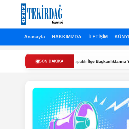
Anasayfa
HAKKIMIZDA
İLETİŞİM
KÜNY
fah Partisi’nde Muratlı ve Kapaklı İlçe Başkanlıklarına Yeni Atama
SON DAKIKA