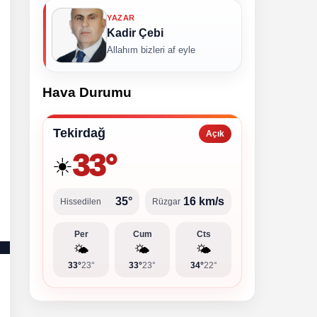
YAZAR
Kadir Çebi
Allahım bizleri af eyle
Hava Durumu
Tekirdağ
Açık
33°
☀️
35°
16 km/s
Hissedilen
Rüzgar
Per
Cum
Cts
🌤️
🌤️
🌤️
33°
23°
33°
23°
34°
22°