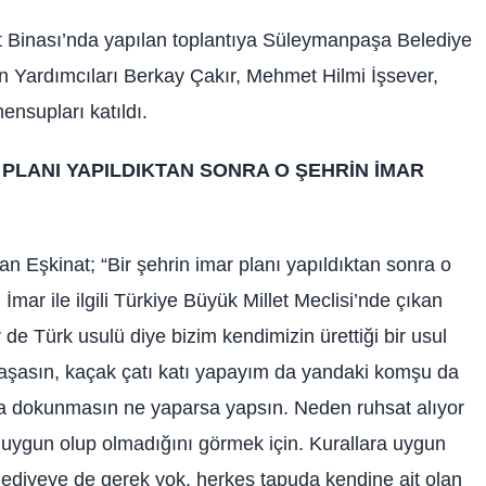
 Binası’nda yapılan toplantıya Süleymanpaşa Belediye
n Yardımcıları Berkay Çakır, Mehmet Hilmi İşsever,
ensupları katıldı.
 PLANI YAPILDIKTAN SONRA O ŞEHRİN İMAR
 Eşkinat; “Bir şehrin imar planı yapıldıktan sonra o
İmar ile ilgili Türkiye Büyük Millet Meclisi’nde çıkan
de Türk usulü diye bizim kendimizin ürettiği bir usul
yaşasın, kaçak çatı katı yapayım da yandaki komşu da
ana dokunmasın ne yaparsa yapsın. Neden ruhsat alıyor
a uygun olup olmadığını görmek için. Kurallara uygun
ediyeye de gerek yok, herkes tapuda kendine ait olan