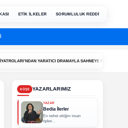
KASI
ETİK İLKELER
SORUMLULUK REDDİ
İ
•
RI’NDAN YARATICI DRAMAYLA SAHNEYE İLK ADIM
Çerkezköy
YAZARLARIMIZ
KÖŞE
YAZAR
Bedia İlerler
En nefret ettiğim insan
tipleri...