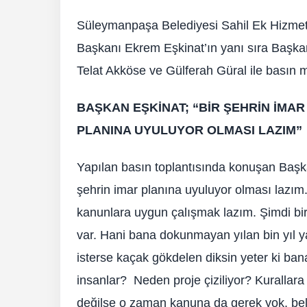
Süleymanpaşa Belediyesi Sahil Ek Hizmet
Başkanı Ekrem Eşkinat’ın yanı sıra Başka
Telat Akköse ve Gülferah Güral ile basın m
BAŞKAN EŞKİNAT; “BİR ŞEHRİN İMAR
PLANINA UYULUYOR OLMASI LAZIM”
Yapılan basın toplantısında konuşan Başkan
şehrin imar planına uyuluyor olması lazım. 
kanunlara uygun çalışmak lazım. Şimdi bir 
var. Hani bana dokunmayan yılan bin yıl 
isterse kaçak gökdelen diksin yeter ki b
insanlar? Neden proje çiziliyor? Kurallar
değilse o zaman kanuna da gerek yok, bel