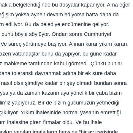
anakla belgelendiğinde bu dosyalar kapanıyor. Ama eğer
değişim yoksa aynen devam ediyorsa hatta daha da
m ediliyor. Bu da belediye encümenine geliyor.
a bunu böyle söylüyor. Ondan sonra Cumhuriyet
Ve süreç yürümeye başlıyor. Alınan karar yıkım kararı.
Bazen vatandaşlar bunu da yapıyor, bu güne kadar
iraz mahkeme tarafından kabul görmedi. Çünkü bunlar
 daha toleranslı davranmak adına bir ek süre daha
nasıl olsa şimdiye kadar bir şey olmadı bundan sonra
aysa ya da zaman kazanmaya yönelik bir çaba bizim
endimiz yapıyoruz. Bir de bizim gücümüzün yetmediği
 çıkılıyor. Yıkım ihalesinide normal yasanın emrettiği
m ihalesine giren firmalar oldu. Ve bu ihale
ykırı yapılan imalatların hepsine “bir ay içerisinde