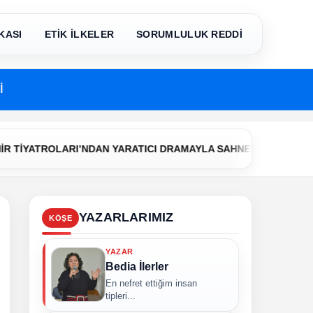
KASI
ETİK İLKELER
SORUMLULUK REDDİ
İ
•
ROLARI’NDAN YARATICI DRAMAYLA SAHNEYE İLK ADIM
Çerke
YAZARLARIMIZ
KÖŞE
YAZAR
Bedia İlerler
En nefret ettiğim insan
tipleri...