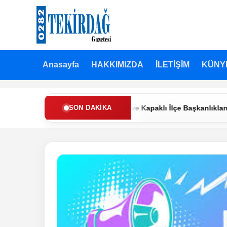
Anasayfa
HAKKIMIZDA
İLETİŞİM
KÜNY
en Refah Partisi’nde Muratlı ve Kapaklı İlçe Başkanlıklarına Yeni 
SON DAKIKA