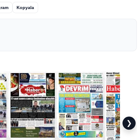
gram
Kopyala
❯