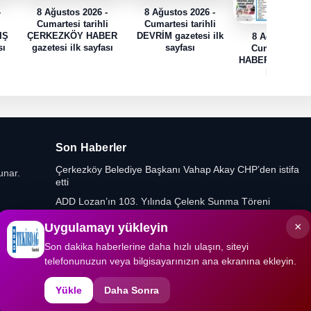
-
8 Ağustos 2026 -
8 Ağustos 2026 -
i
Cumartesi tarihli
Cumartesi tarihli
IŞ
ÇERKEZKÖY HABER
DEVRİM gazetesi ilk
8 Ağustos 202
sı
gazetesi ilk sayfası
sayfası
Cumartesi tari
HABER TRAK gaz
ilk sayfası
Son Haberler
Çerkezköy Belediye Başkanı Vahap Akay CHP’den istifa
unar.
etti
ADD Lozan’ın 103. Yılında Çelenk Sunma Töreni
Düzenledi
×
Uygulamayı yükleyin
Yeniden Refah Partisi’nde Muratlı ve Kapaklı İlçe
Başkanlıklarına Yeni Atamalar
Son dakika haberlerine daha hızlı ulaşın, siteyi
telefonunuzun veya bilgisayarınızın ana ekranına ekleyin.
Gıda Mühendislerinden Kritik Uyarı
Yükle
Daha Sonra