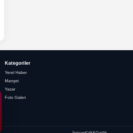
6 -
hli
etesi
Kategoriler
Yerel Haber
Manşet
Yazar
Foto Galeri
İletişim
KVKK
Gizlilik