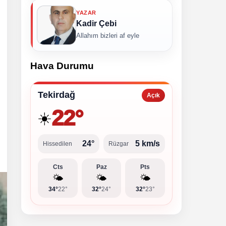
YAZAR
Kadir Çebi
Allahım bizleri af eyle
Hava Durumu
Tekirdağ
Açık
22°
☀️
24°
5 km/s
Hissedilen
Rüzgar
Cts
Paz
Pts
🌤️
🌤️
🌤️
34°
22°
32°
24°
32°
23°