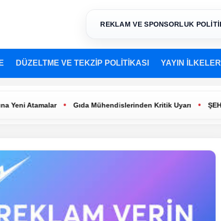
REKLAM VE SPONSORLUK POLİTİ
E
DÜZELTME VE TEKZİP POLİTİKASI
YAYIN İLKELER
•
•
Atamalar
Gıda Mühendislerinden Kritik Uyarı
ŞEHİR TİYAT