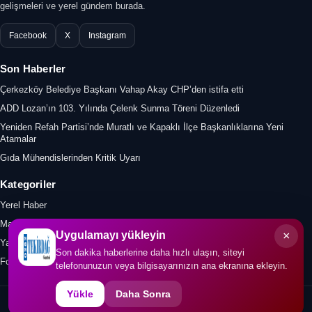
gelişmeleri ve yerel gündem burada.
Facebook
X
Instagram
Son Haberler
Çerkezköy Belediye Başkanı Vahap Akay CHP’den istifa etti
ADD Lozan’ın 103. Yılında Çelenk Sunma Töreni Düzenledi
Yeniden Refah Partisi’nde Muratlı ve Kapaklı İlçe Başkanlıklarına Yeni
Atamalar
Gıda Mühendislerinden Kritik Uyarı
Kategoriler
Yerel Haber
Manşet
×
Uygulamayı yükleyin
Yazar
Son dakika haberlerine daha hızlı ulaşın, siteyi
Foto Galeri
telefonunuzun veya bilgisayarınızın ana ekranına ekleyin.
Yükle
Daha Sonra
© 2026 0282tekirdaggazetesi.com. Tüm hakları saklıdır.
İletişim
KVKK
Gizlilik