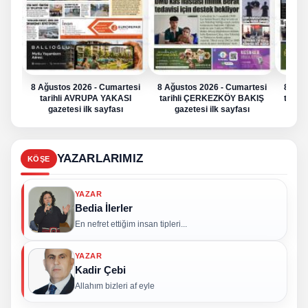
8 Ağustos 2026 - Cumartesi
8 Ağustos 2026 - Cumartesi
8 Ağu
tarihli AVRUPA YAKASI
tarihli ÇERKEZKÖY BAKIŞ
tarih
gazetesi ilk sayfası
gazetesi ilk sayfası
g
YAZARLARIMIZ
KÖŞE
YAZAR
Bedia İlerler
En nefret ettiğim insan tipleri...
YAZAR
Kadir Çebi
Allahım bizleri af eyle