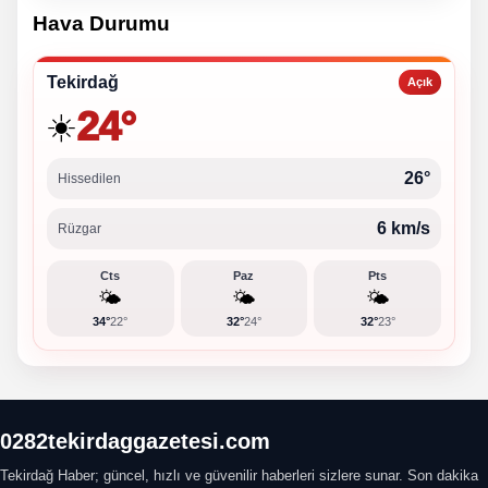
Hava Durumu
Tekirdağ
Açık
24°
☀️
26°
Hissedilen
6 km/s
Rüzgar
Cts
Paz
Pts
🌤️
🌤️
🌤️
34°
22°
32°
24°
32°
23°
0282tekirdaggazetesi.com
Tekirdağ Haber; güncel, hızlı ve güvenilir haberleri sizlere sunar. Son dakika