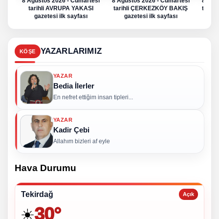
8 Ağustos 2026 - Cumartesi
8 Ağustos 2026 - Cumartesi
8 Ağu
tarihli AVRUPA YAKASI
tarihli ÇERKEZKÖY BAKIŞ
tarih
gazetesi ilk sayfası
gazetesi ilk sayfası
g
YAZARLARIMIZ
KÖŞE
YAZAR
Bedia İlerler
En nefret ettiğim insan tipleri...
YAZAR
Kadir Çebi
Allahım bizleri af eyle
Hava Durumu
Tekirdağ
Açık
30°
☀️