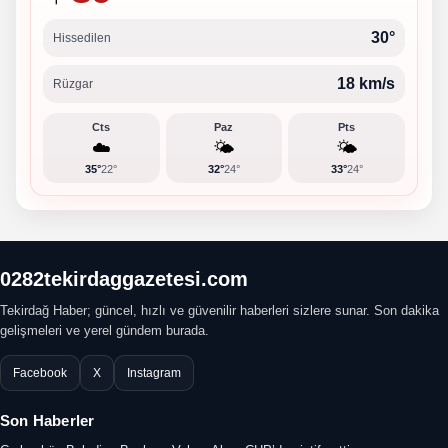
30°
Hissedilen
18 km/s
Rüzgar
Cts
Paz
Pts
☁️
🌤️
🌤️
35°
22°
32°
24°
33°
24°
0282tekirdaggazetesi.com
Tekirdağ Haber; güncel, hızlı ve güvenilir haberleri sizlere sunar. Son dakika
gelişmeleri ve yerel gündem burada.
Facebook
X
Instagram
Son Haberler