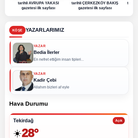
tarihli AVRUPA YAKASI
tarihli ÇERKEZKÖY BAKIŞ
tarih
gazetesi ilk sayfası
gazetesi ilk sayfası
g
YAZARLARIMIZ
KÖŞE
YAZAR
Bedia İlerler
En nefret ettiğim insan tipleri...
YAZAR
Kadir Çebi
Allahım bizleri af eyle
Hava Durumu
Tekirdağ
Açık
28°
☀️