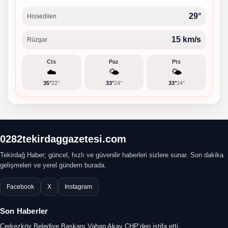
29°
Hissedilen
15 km/s
Rüzgar
Cts
Paz
Pts
☁️
🌤️
🌤️
35°
22°
33°
24°
33°
24°
0282tekirdaggazetesi.com
Tekirdağ Haber; güncel, hızlı ve güvenilir haberleri sizlere sunar. Son dakika
gelişmeleri ve yerel gündem burada.
Facebook
X
Instagram
Son Haberler
Çerkezköy Belediye Başkanı Vahap Akay CHP’den istifa etti