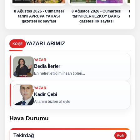
8 Ağustos 2026 - Cumartesi
8 Ağustos 2026 - Cumartesi
8 Ağu
tarihli AVRUPA YAKASI
tarihli ÇERKEZKÖY BAKIŞ
tarih
gazetesi ilk sayfası
gazetesi ilk sayfası
g
YAZARLARIMIZ
KÖŞE
YAZAR
Bedia İlerler
En nefret ettiğim insan tipleri...
YAZAR
Kadir Çebi
Allahım bizleri af eyle
Hava Durumu
Tekirdağ
Açık