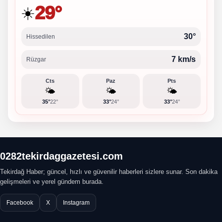
29°
☀️
30°
Hissedilen
7 km/s
Rüzgar
Cts
Paz
Pts
🌤️
🌤️
🌤️
35°
22°
33°
24°
33°
24°
0282tekirdaggazetesi.com
Tekirdağ Haber; güncel, hızlı ve güvenilir haberleri sizlere sunar. Son dakika
gelişmeleri ve yerel gündem burada.
Facebook
X
Instagram