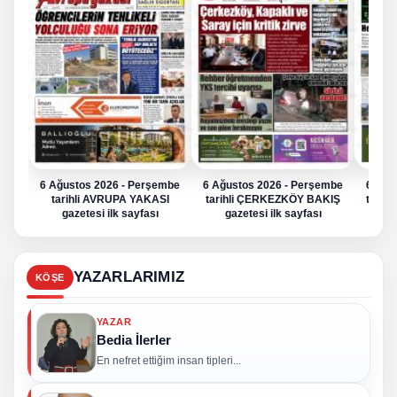
6 Ağustos 2026 - Perşembe
6 Ağustos 2026 - Perşembe
6 Ağu
tarihli AVRUPA YAKASI
tarihli ÇERKEZKÖY BAKIŞ
tarih
gazetesi ilk sayfası
gazetesi ilk sayfası
g
YAZARLARIMIZ
KÖŞE
YAZAR
Bedia İlerler
En nefret ettiğim insan tipleri...