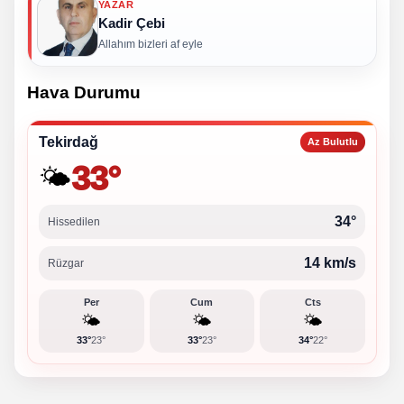
YAZAR
Kadir Çebi
Allahım bizleri af eyle
Hava Durumu
Tekirdağ
Az Bulutlu
33°
🌤️
34°
Hissedilen
14 km/s
Rüzgar
Per
Cum
Cts
🌤️
🌤️
🌤️
33°
23°
33°
23°
34°
22°