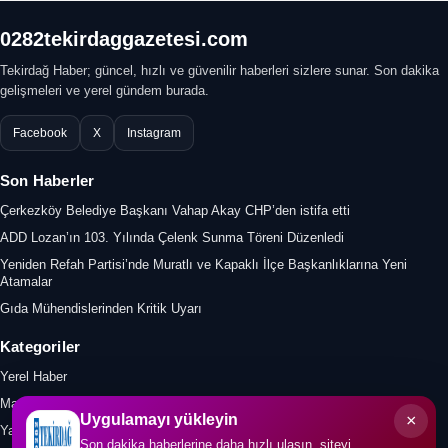
0282tekirdaggazetesi.com
Tekirdağ Haber; güncel, hızlı ve güvenilir haberleri sizlere sunar. Son dakika
gelişmeleri ve yerel gündem burada.
Facebook
X
Instagram
Son Haberler
Çerkezköy Belediye Başkanı Vahap Akay CHP’den istifa etti
ADD Lozan’ın 103. Yılında Çelenk Sunma Töreni Düzenledi
Yeniden Refah Partisi’nde Muratlı ve Kapaklı İlçe Başkanlıklarına Yeni
Atamalar
Gıda Mühendislerinden Kritik Uyarı
Kategoriler
Yerel Haber
Manşet
×
Uygulamayı yükleyin
Yazar
Son dakika haberlerine daha hızlı ulaşın, siteyi