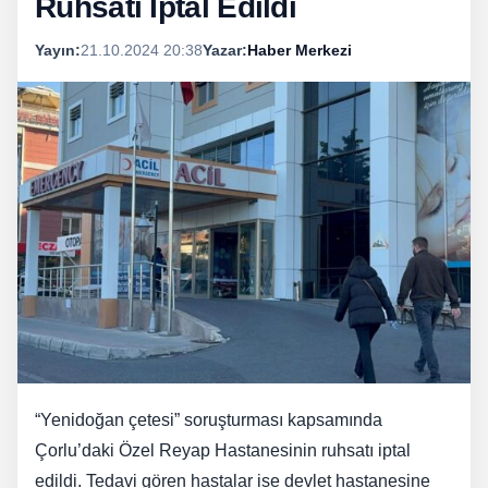
Ruhsatı İptal Edildi
Yayın:
21.10.2024 20:38
Yazar:
Haber Merkezi
“Yenidoğan çetesi” soruşturması kapsamında
Çorlu’daki Özel Reyap Hastanesinin ruhsatı iptal
edildi. Tedavi gören hastalar ise devlet hastanesine