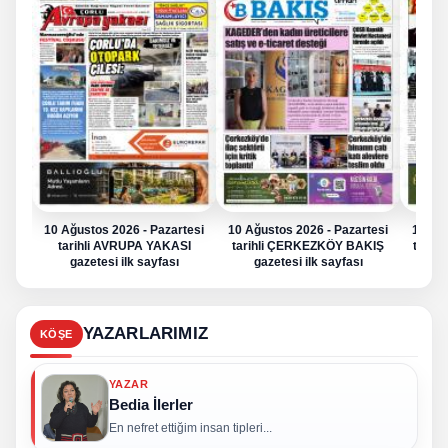
10 Ağustos 2026 - Pazartesi
10 Ağustos 2026 - Pazartesi
10 Ağu
tarihli AVRUPA YAKASI
tarihli ÇERKEZKÖY BAKIŞ
tarih
gazetesi ilk sayfası
gazetesi ilk sayfası
g
YAZARLARIMIZ
KÖŞE
YAZAR
Bedia İlerler
En nefret ettiğim insan tipleri...