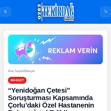
🔍
☰
Ana Sayfa
/
Manşet
MANŞET
“Yenidoğan Çetesi”
Soruşturması Kapsamında
Çorlu’daki Özel Hastanenin