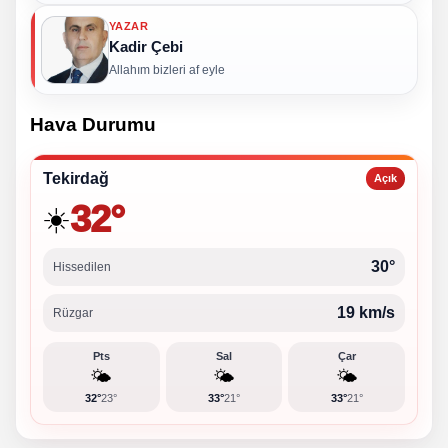
YAZAR
Kadir Çebi
Allahım bizleri af eyle
Hava Durumu
Tekirdağ
Açık
32°
☀️
30°
Hissedilen
19 km/s
Rüzgar
Pts
Sal
Çar
🌤️
🌤️
🌤️
32°
23°
33°
21°
33°
21°