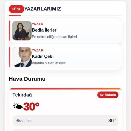
YAZARLARIMIZ
KÖŞE
YAZAR
Bedia İlerler
En nefret ettiğim insan tipleri...
YAZAR
Kadir Çebi
Allahım bizleri af eyle
Hava Durumu
Tekirdağ
Az Bulutlu
30°
🌤️
30°
Hissedilen