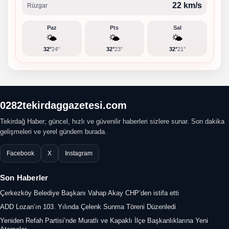
22 km/s
Rüzgar
Paz
Pts
Sal
🌤️
🌤️
🌤️
32°
24°
32°
23°
32°
21°
0282tekirdaggazetesi.com
Tekirdağ Haber; güncel, hızlı ve güvenilir haberleri sizlere sunar. Son dakika
gelişmeleri ve yerel gündem burada.
Facebook
X
Instagram
Son Haberler
Çerkezköy Belediye Başkanı Vahap Akay CHP’den istifa etti
ADD Lozan’ın 103. Yılında Çelenk Sunma Töreni Düzenledi
Yeniden Refah Partisi’nde Muratlı ve Kapaklı İlçe Başkanlıklarına Yeni