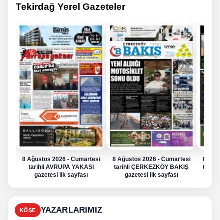
Tekirdağ Yerel Gazeteler
8 Ağustos 2026 - Cumartesi
8 Ağustos 2026 - Cumartesi
8 Ağu
tarihli AVRUPA YAKASI
tarihli ÇERKEZKÖY BAKIŞ
tarih
gazetesi ilk sayfası
gazetesi ilk sayfası
g
YAZARLARIMIZ
KÖŞE