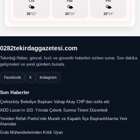
Cts
Paz
Pts
🌤️
🌤️
🌤️
35°
22°
33°
24°
33°
24°
0282tekirdaggazetesi.com
Tekirdağ Haber; güncel, hızlı ve güvenilir haberleri sizlere sunar. Son dakika
gelişmeleri ve yerel gündem burada.
Facebook
X
Instagram
Son Haberler
Çerkezköy Belediye Başkanı Vahap Akay CHP’den istifa etti
ADD Lozan’ın 103. Yılında Çelenk Sunma Töreni Düzenledi
Yeniden Refah Partisi’nde Muratlı ve Kapaklı İlçe Başkanlıklarına Yeni
Atamalar
Gıda Mühendislerinden Kritik Uyarı