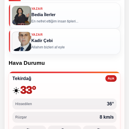
YAZAR
Bedia İlerler
En nefret ettiğim insan tipleri...
YAZAR
Kadir Çebi
Allahım bizleri af eyle
Hava Durumu
Tekirdağ
Açık
33°
☀️
36°
Hissedilen
8 km/s
Rüzgar