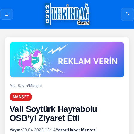
🔍
☰
Ana Sayfa
/
Manşet
MANŞET
Vali Soytürk Hayrabolu
OSB’yi Ziyaret Etti
Yayın:
20.04.2025 15:14
Yazar:
Haber Merkezi