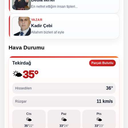
En nefret ettiğim insan tipleri...
YAZAR
Kadir Çebi
Allahım bizleri af eyle
Hava Durumu
Tekirdağ
Parçalı Bulutlu
35°
🌤️
36°
Hissedilen
11 km/s
Rüzgar
Cts
Paz
Pts
🌤️
🌤️
🌤️
35°
22°
33°
24°
33°
23°