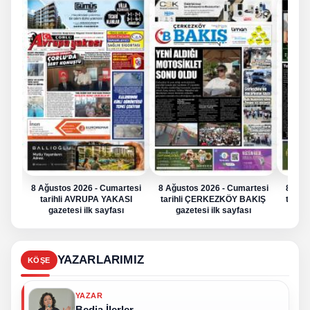
8 Ağustos 2026 - Cumartesi
8 Ağustos 2026 - Cumartesi
8 Ağu
tarihli AVRUPA YAKASI
tarihli ÇERKEZKÖY BAKIŞ
tarih
gazetesi ilk sayfası
gazetesi ilk sayfası
g
YAZARLARIMIZ
KÖŞE
YAZAR
Bedia İlerler