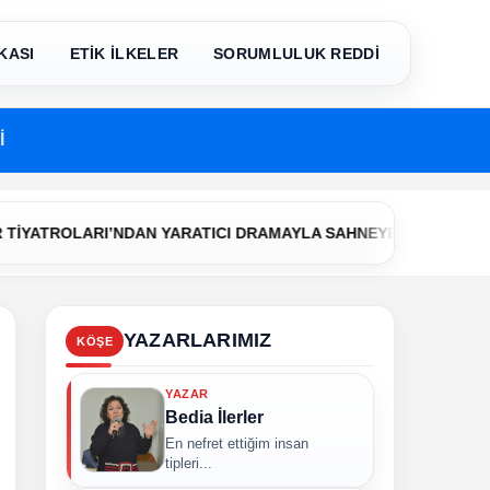
KASI
ETİK İLKELER
SORUMLULUK REDDİ
İ
•
OLARI’NDAN YARATICI DRAMAYLA SAHNEYE İLK ADIM
Çerkez
YAZARLARIMIZ
KÖŞE
YAZAR
Bedia İlerler
En nefret ettiğim insan
tipleri...