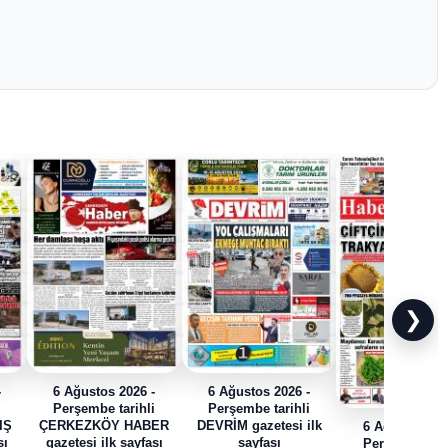
❯
-
6 Ağustos 2026 -
6 Ağustos 2026 -
i
Perşembe tarihli
Perşembe tarihli
IŞ
ÇERKEZKÖY HABER
DEVRİM gazetesi ilk
6 Ağustos 202
sı
gazetesi ilk sayfası
sayfası
Perşembe tari