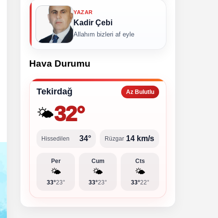
YAZAR
Kadir Çebi
Allahım bizleri af eyle
Hava Durumu
Tekirdağ
Az Bulutlu
32°
🌤️
34°
14 km/s
Hissedilen
Rüzgar
Per
Cum
Cts
🌤️
🌤️
🌤️
33°
23°
33°
23°
33°
22°