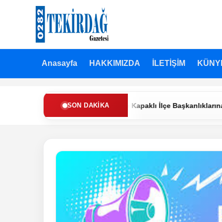
Anasayfa
HAKKIMIZDA
İLETİŞİM
KÜNY
 Refah Partisi’nde Muratlı ve Kapaklı İlçe Başkanlıklarına Yeni At
SON DAKIKA