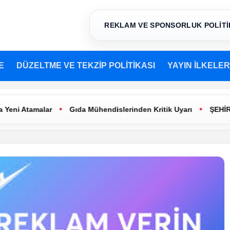
REKLAM VE SPONSORLUK POLİTİ
E
DÜZELTME VE TEKZİP POLİTİKASI
YAYIN İLKELER
•
•
amalar
Gıda Mühendislerinden Kritik Uyarı
ŞEHİR TİYATR