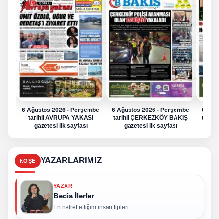
6 Ağustos 2026 - Perşembe
6 Ağustos 2026 - Perşembe
6 Ağu
tarihli AVRUPA YAKASI
tarihli ÇERKEZKÖY BAKIŞ
tarih
gazetesi ilk sayfası
gazetesi ilk sayfası
g
YAZARLARIMIZ
KÖŞE
YAZAR
Bedia İlerler
En nefret ettiğim insan tipleri...