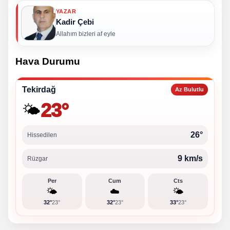
YAZAR
Kadir Çebi
Allahım bizleri af eyle
Hava Durumu
Tekirdağ
Az Bulutlu
23°
🌤️
26°
Hissedilen
9 km/s
Rüzgar
Per
Cum
Cts
🌤️
☁️
🌤️
32°
23°
32°
23°
33°
23°