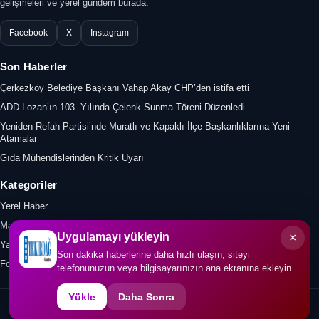
gelişmeleri ve yerel gündem burada.
Facebook
X
Instagram
Son Haberler
Çerkezköy Belediye Başkanı Vahap Akay CHP’den istifa etti
ADD Lozan’ın 103. Yılında Çelenk Sunma Töreni Düzenledi
Yeniden Refah Partisi’nde Muratlı ve Kapaklı İlçe Başkanlıklarına Yeni
Atamalar
Gıda Mühendislerinden Kritik Uyarı
Kategoriler
Yerel Haber
Manşet
×
Uygulamayı yükleyin
Yazar
Son dakika haberlerine daha hızlı ulaşın, siteyi
Foto Galeri
telefonunuzun veya bilgisayarınızın ana ekranına ekleyin.
Yükle
Daha Sonra
© 2026 0282tekirdaggazetesi.com. Tüm hakları saklıdır.
İletişim
KVKK
Gizlilik