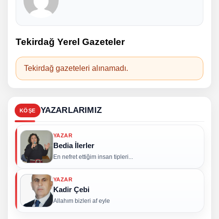
Tekirdağ Yerel Gazeteler
Tekirdağ gazeteleri alınamadı.
YAZARLARIMIZ
KÖŞE
YAZAR
Bedia İlerler
En nefret ettiğim insan tipleri...
YAZAR
Kadir Çebi
Allahım bizleri af eyle