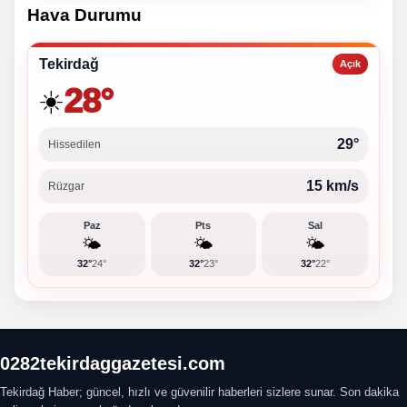
Hava Durumu
Tekirdağ
Açık
28°
☀️
29°
Hissedilen
15 km/s
Rüzgar
Paz
Pts
Sal
🌤️
🌤️
🌤️
32°
24°
32°
23°
32°
22°
0282tekirdaggazetesi.com
Tekirdağ Haber; güncel, hızlı ve güvenilir haberleri sizlere sunar. Son dakika