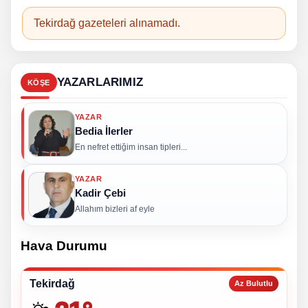
Tekirdağ gazeteleri alınamadı.
YAZARLARIMIZ
KÖŞE
YAZAR
Bedia İlerler
En nefret ettiğim insan tipleri...
YAZAR
Kadir Çebi
Allahım bizleri af eyle
Hava Durumu
Tekirdağ
Az Bulutlu