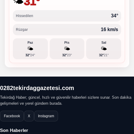
31°
🌤️
34°
Hissedilen
16 km/s
Rüzgar
Paz
Pts
Sal
🌤️
🌤️
🌤️
32°
24°
32°
23°
32°
21°
0282tekirdaggazetesi.com
Tekirdağ Haber; güncel, hızlı ve güvenilir haberleri sizlere sunar. Son dakika
gelişmeleri ve yerel gündem burada.
Facebook
X
Instagram
Son Haberler