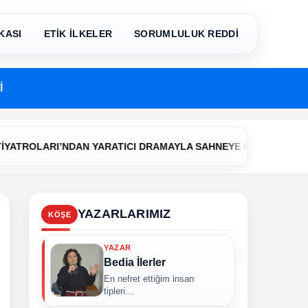
KASI
ETİK İLKELER
SORUMLULUK REDDİ
İ
•
LARI’NDAN YARATICI DRAMAYLA SAHNEYE İLK ADIM
Çerkezk
YAZARLARIMIZ
KÖŞE
YAZAR
Bedia İlerler
En nefret ettiğim insan
tipleri...