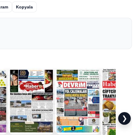
gram
Kopyala
❯