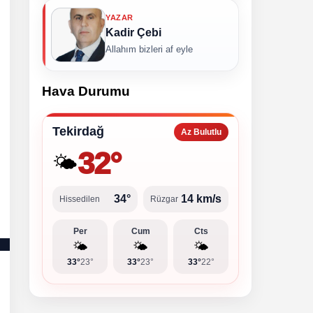
YAZAR
Kadir Çebi
Allahım bizleri af eyle
Hava Durumu
Tekirdağ
Az Bulutlu
32°
🌤️
34°
14 km/s
Hissedilen
Rüzgar
Per
Cum
Cts
🌤️
🌤️
🌤️
33°
23°
33°
23°
33°
22°