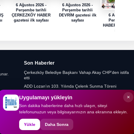
-
6 Ağustos 2026 -
6 Ağustos 2026 -
i
Perşembe tarihli
Perşembe tarihli
IŞ
ÇERKEZKÖY HABER
DEVRİM gazetesi ilk
6 Ağustos 202
sı
gazetesi ilk sayfası
sayfası
Perşembe tari
HABER TRAK gaz
ilk sayfası
Son Haberler
Çerkezköy Belediye Başkanı Vahap Akay CHP’den istifa
unar.
etti
ADD Lozan’ın 103. Yılında Çelenk Sunma Töreni
Düzenledi
×
Uygulamayı yükleyin
Yeniden Refah Partisi’nde Muratlı ve Kapaklı İlçe
Başkanlıklarına Yeni Atamalar
Son dakika haberlerine daha hızlı ulaşın, siteyi
telefonunuzun veya bilgisayarınızın ana ekranına ekleyin.
Gıda Mühendislerinden Kritik Uyarı
Yükle
Daha Sonra