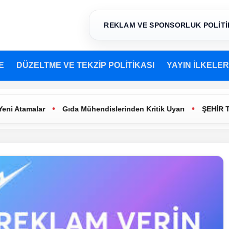
REKLAM VE SPONSORLUK POLİTİ
E
DÜZELTME VE TEKZİP POLİTİKASI
YAYIN İLKELER
•
•
malar
Gıda Mühendislerinden Kritik Uyarı
ŞEHİR TİYATRO