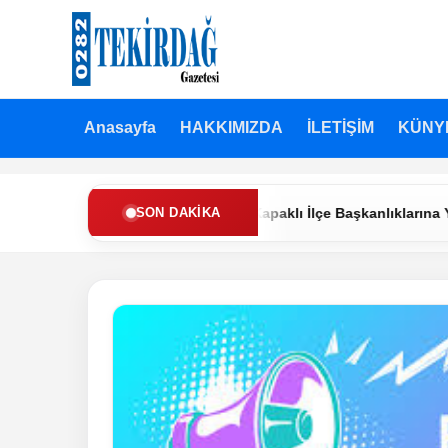
Anasayfa
HAKKIMIZDA
İLETİŞİM
KÜNY
Refah Partisi’nde Muratlı ve Kapaklı İlçe Başkanlıklarına Yeni Ata
SON DAKIKA