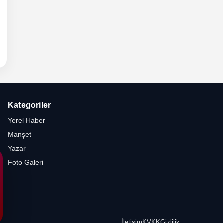
6 -
hli
etesi
Kategoriler
Yerel Haber
Manşet
Yazar
Foto Galeri
İletişim
KVKK
Gizlilik