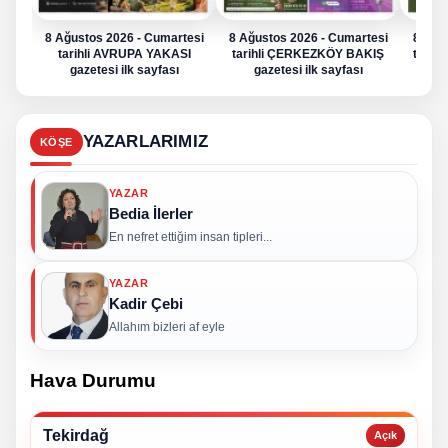
8 Ağustos 2026 - Cumartesi
8 Ağustos 2026 - Cumartesi
8 Ağu
tarihli AVRUPA YAKASI
tarihli ÇERKEZKÖY BAKIŞ
tarih
gazetesi ilk sayfası
gazetesi ilk sayfası
g
YAZARLARIMIZ
KÖŞE
YAZAR
Bedia İlerler
En nefret ettiğim insan tipleri...
YAZAR
Kadir Çebi
Allahım bizleri af eyle
Hava Durumu
Tekirdağ
Açık