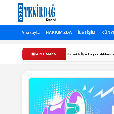
Anasayfa
HAKKIMIZDA
İLETİŞİM
KÜNY
en Refah Partisi’nde Muratlı ve Kapaklı İlçe Başkanlıklarına Yeni 
SON DAKIKA