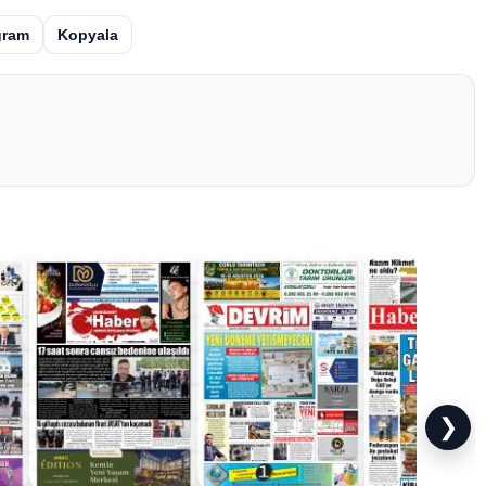
gram
Kopyala
❯