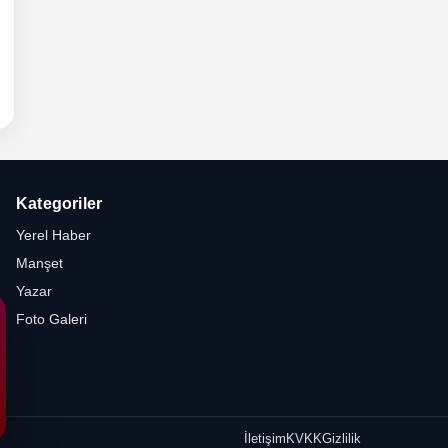
- Cuma
 TRAK
yfası
Kategoriler
Yerel Haber
Manşet
Yazar
Foto Galeri
İletişim
KVKK
Gizlilik