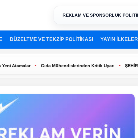
REKLAM VE SPONSORLUK POLİTİ
E
DÜZELTME VE TEKZİP POLİTİKASI
YAYIN İLKELER
•
•
Atamalar
Gıda Mühendislerinden Kritik Uyarı
ŞEHİR TİYA