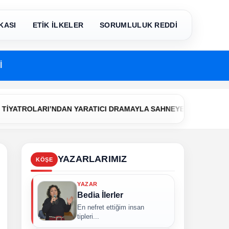
KASI
ETİK İLKELER
SORUMLULUK REDDİ
İ
•
TROLARI’NDAN YARATICI DRAMAYLA SAHNEYE İLK ADIM
Çerk
YAZARLARIMIZ
KÖŞE
YAZAR
Bedia İlerler
En nefret ettiğim insan
tipleri...