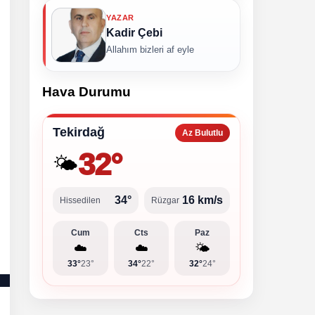
YAZAR
Kadir Çebi
Allahım bizleri af eyle
Hava Durumu
Tekirdağ
Az Bulutlu
32°
🌤️
34°
16 km/s
Hissedilen
Rüzgar
Cum
Cts
Paz
☁️
☁️
🌤️
33°
23°
34°
22°
32°
24°