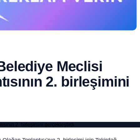
elediye Meclisi
ısının 2. birleşimini
lağan Toplantısı’nın 2. birleşimi için Tekirdağ