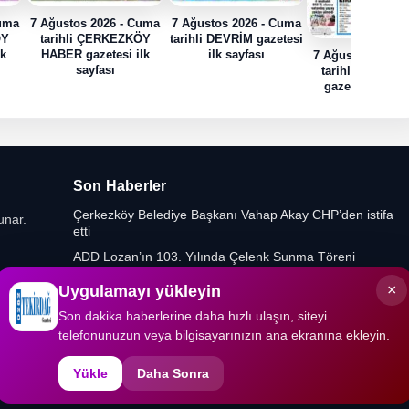
Cuma
7 Ağustos 2026 - Cuma
7 Ağustos 2026 - Cuma
ÖY
tarihli ÇERKEZKÖY
tarihli DEVRİM gazetesi
lk
HABER gazetesi ilk
ilk sayfası
7 Ağustos 2026 
sayfası
tarihli HABER
gazetesi ilk sa
Son Haberler
Çerkezköy Belediye Başkanı Vahap Akay CHP’den istifa
unar.
etti
ADD Lozan’ın 103. Yılında Çelenk Sunma Töreni
Düzenledi
×
Uygulamayı yükleyin
Yeniden Refah Partisi’nde Muratlı ve Kapaklı İlçe
Başkanlıklarına Yeni Atamalar
Son dakika haberlerine daha hızlı ulaşın, siteyi
telefonunuzun veya bilgisayarınızın ana ekranına ekleyin.
Gıda Mühendislerinden Kritik Uyarı
Yükle
Daha Sonra