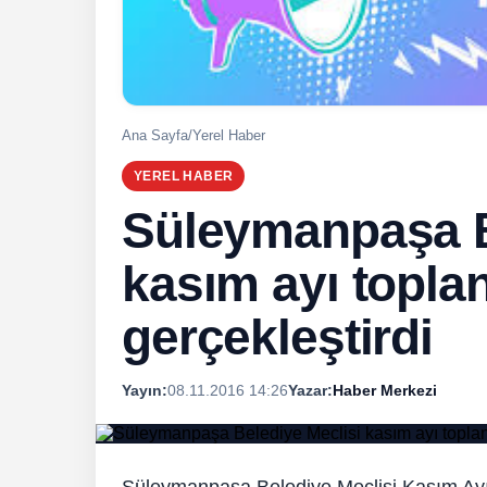
Ana Sayfa
/
Yerel Haber
YEREL HABER
Süleymanpaşa B
kasım ayı toplant
gerçekleştirdi
Yayın:
08.11.2016 14:26
Yazar:
Haber Merkezi
Süleymanpaşa Belediye Meclisi Kasım Ayı O