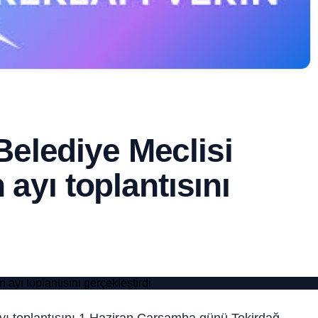
elediye Meclisi
 ayı toplantısını
ı toplantısını 1 Haziran Çarşamba günü Tekirdağ