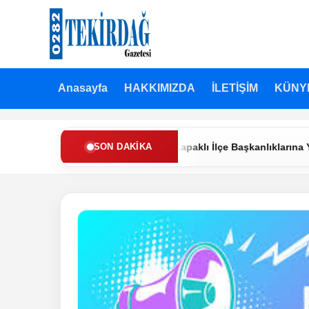
Anasayfa
HAKKIMIZDA
İLETİŞİM
KÜNY
efah Partisi’nde Muratlı ve Kapaklı İlçe Başkanlıklarına Yeni Atam
SON DAKIKA