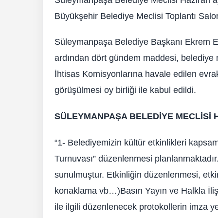
Büyükşehir Belediye Meclisi Toplantı Salo
Süleymanpaşa Belediye Başkanı Ekrem Eş
ardından dört gündem maddesi, belediye m
İhtisas Komisyonlarına havale edilen evra
görüşülmesi oy birliği ile kabul edildi.
SÜLEYMANPAŞA BELEDİYE MECLİSİ H
“1- Belediyemizin kültür etkinlikleri kap
Turnuvası” düzenlenmesi planlanmaktadır. E
sunulmuştur. Etkinliğin düzenlenmesi, etkin
konaklama vb…)Basın Yayın ve Halkla İliş
ile ilgili düzenlenecek protokollerin imz