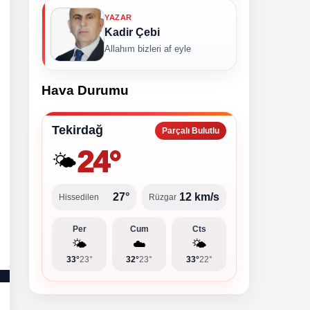
YAZAR
Kadir Çebi
Allahım bizleri af eyle
Hava Durumu
Tekirdağ
Parçalı Bulutlu
24°
🌤️
27°
12 km/s
Hissedilen
Rüzgar
Per
Cum
Cts
🌤️
☁️
🌤️
33°
23°
32°
23°
33°
22°