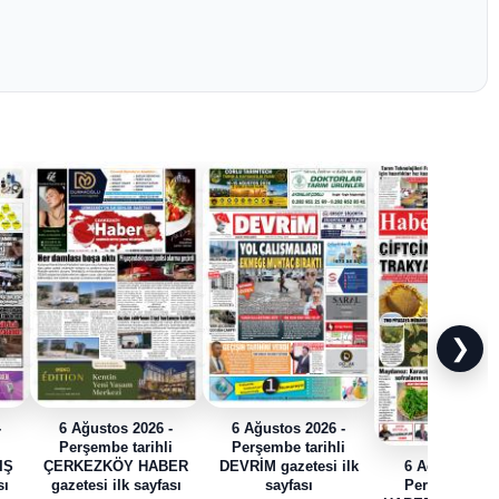
❯
-
6 Ağustos 2026 -
6 Ağustos 2026 -
i
Perşembe tarihli
Perşembe tarihli
IŞ
ÇERKEZKÖY HABER
DEVRİM gazetesi ilk
6 Ağustos 202
sı
gazetesi ilk sayfası
sayfası
Perşembe tari