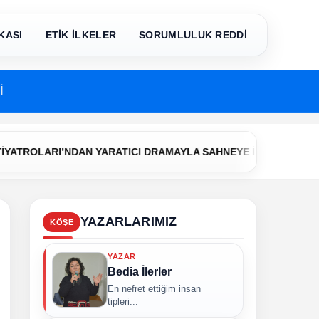
KASI
ETİK İLKELER
SORUMLULUK REDDİ
İ
•
ARI’NDAN YARATICI DRAMAYLA SAHNEYE İLK ADIM
Çerkezkö
YAZARLARIMIZ
KÖŞE
YAZAR
Bedia İlerler
En nefret ettiğim insan
tipleri...