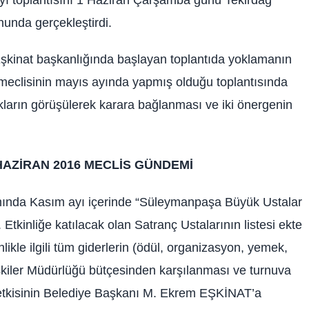
nunda gerçekleştirdi.
kinat başkanlığında başlayan toplantıda yoklamanın
eclisinin mayıs ayında yapmış olduğu toplantısında
kların görüşülerek karara bağlanması ve iki önergenin
AZİRAN 2016 MECLİS GÜNDEMİ
samında Kasım ayı içerinde “Süleymanpaşa Büyük Ustalar
tkinliğe katılacak olan Satranç Ustalarının listesi ekte
likle ilgili tüm giderlerin (ödül, organizasyon, yemek,
kiler Müdürlüğü bütçesinden karşılanması ve turnuva
a yetkisinin Belediye Başkanı M. Ekrem EŞKİNAT’a