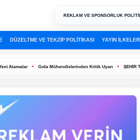
REKLAM VE SPONSORLUK POLİTİ
E
DÜZELTME VE TEKZİP POLİTİKASI
YAYIN İLKELER
•
•
alar
Gıda Mühendislerinden Kritik Uyarı
ŞEHİR TİYATROL