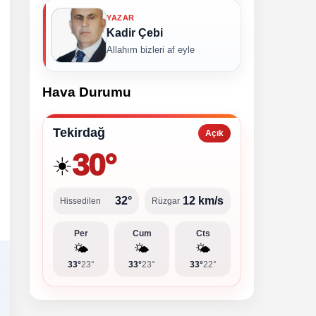
YAZAR
Kadir Çebi
Allahım bizleri af eyle
Hava Durumu
Tekirdağ
Açık
30°
☀️
32°
12 km/s
Hissedilen
Rüzgar
Per
Cum
Cts
🌤️
🌤️
🌤️
33°
23°
33°
23°
33°
22°