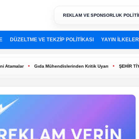
REKLAM VE SPONSORLUK POLİTİ
E
DÜZELTME VE TEKZİP POLİTİKASI
YAYIN İLKELER
•
•
Gıda Mühendislerinden Kritik Uyarı
ŞEHİR TİYATROLARI’