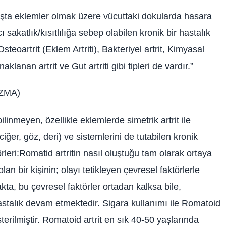
başta eklemler olmak üzere vücuttaki dokularda hasara
sakatlık/kısıtlılığa sebep olabilen kronik bir hastalık
steoartrit (Eklem Artriti), Bakteriyel artrit, Kimyasal
nan artrit ve Gut artriti gibi tipleri de vardır.”
ZMA)
linmeyen, özellikle eklemlerde simetrik artrit ile
iğer, göz, deri) ve sistemlerini de tutabilen kronik
ktörleri:Romatid artritin nasıl oluştuğu tam olarak ortaya
lan bir kişinin; olayı tetikleyen çevresel faktörlerle
kta, bu çevresel faktörler ortadan kalksa bile,
hastalık devam etmektedir. Sigara kullanımı ile Romatoid
österilmiştir. Romatoid artrit en sık 40-50 yaşlarında