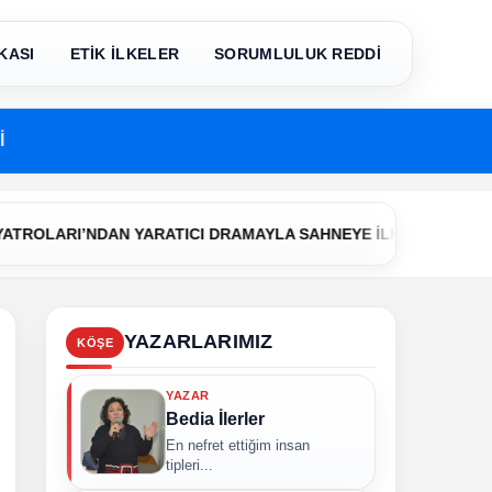
KASI
ETİK İLKELER
SORUMLULUK REDDİ
İ
•
NDAN YARATICI DRAMAYLA SAHNEYE İLK ADIM
Çerkezköy Bel
YAZARLARIMIZ
KÖŞE
YAZAR
Bedia İlerler
En nefret ettiğim insan
tipleri...