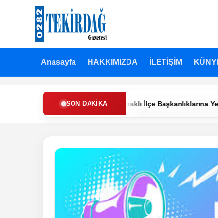
Anasayfa
HAKKIMIZDA
İLETİŞİM
KÜNY
Partisi’nde Muratlı ve Kapaklı İlçe Başkanlıklarına Yeni Atamalar
SON DAKIKA