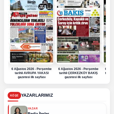
6 Ağustos 2026 - Perşembe
6 Ağustos 2026 - Perşembe
6 Ağu
tarihli AVRUPA YAKASI
tarihli ÇERKEZKÖY BAKIŞ
tarih
gazetesi ilk sayfası
gazetesi ilk sayfası
g
YAZARLARIMIZ
KÖŞE
YAZAR
Bedia İlerler