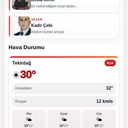
En nefret ettiğim insan tipleri...
YAZAR
Kadir Çebi
Allahım bizleri af eyle
Hava Durumu
Tekirdağ
Açık
30°
☀️
32°
Hissedilen
12 km/s
Rüzgar
Per
Cum
Cts
🌤️
🌤️
🌤️
33°
23°
33°
23°
33°
22°