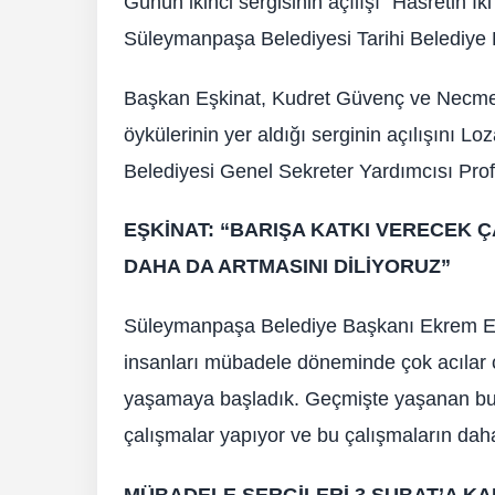
Günün ikinci sergisinin açılışı “Hasretin İk
Süleymanpaşa Belediyesi Tarihi Belediye Bi
Başkan Eşkinat, Kudret Güvenç ve Necmett
öykülerinin yer aldığı serginin açılışını Lo
Belediyesi Genel Sekreter Yardımcısı Prof.
EŞKİNAT: “BARIŞA KATKI VERECEK 
DAHA DA ARTMASINI DİLİYORUZ”
Süleymanpaşa Belediye Başkanı Ekrem Eşki
insanları mübadele döneminde çok acılar çekt
yaşamaya başladık. Geçmişte yaşanan bu a
çalışmalar yapıyor ve bu çalışmaların daha 
MÜBADELE SERGİLERİ 3 ŞUBAT’A KA