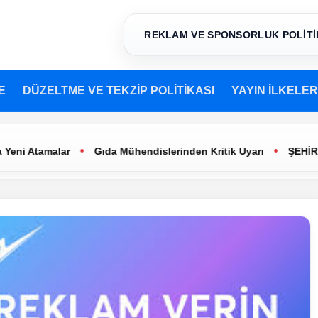
REKLAM VE SPONSORLUK POLİTİ
E
DÜZELTME VE TEKZİP POLİTİKASI
YAYIN İLKELER
•
•
tamalar
Gıda Mühendislerinden Kritik Uyarı
ŞEHİR TİYATR