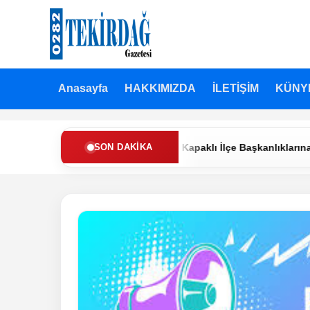
Anasayfa
HAKKIMIZDA
İLETİŞİM
KÜNY
n Refah Partisi’nde Muratlı ve Kapaklı İlçe Başkanlıklarına Yeni A
SON DAKIKA