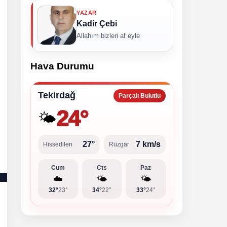
YAZAR
Kadir Çebi
Allahım bizleri af eyle
Hava Durumu
Tekirdağ
Parçalı Bulutlu
24°
🌤️
27°
7 km/s
Hissedilen
Rüzgar
Cum
Cts
Paz
☁️
🌤️
🌤️
32°
23°
34°
22°
33°
24°