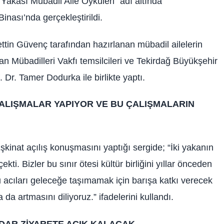
i Yakası Mübadil Aile Öyküleri” adı altında
nası’nda gerçekleştirildi.
in Güvenç tarafından hazırlanan mübadil ailelerin
zan Mübadilleri Vakfı temsilcileri ve Tekirdağ Büyükşehir
 Dr. Tamer Dodurka ile birlikte yaptı.
ÇALIŞMALAR YAPIYOR VE BU ÇALIŞMALARIN
nat açılış konuşmasını yaptığı sergide; “İki yakanın
i. Bizler bu sınır ötesi kültür birliğini yıllar önceden
cıları geleceğe taşımamak için barışa katkı verecek
da artmasını diliyoruz.” ifadelerini kullandı.
DAR ZİYARETE AÇIK KALACAK