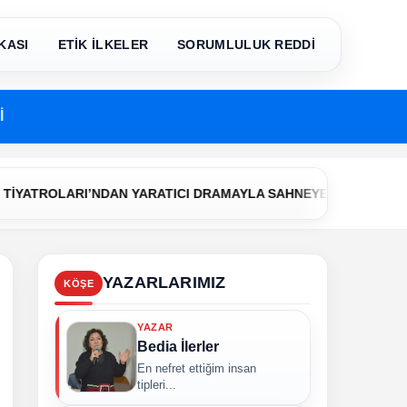
KASI
ETİK İLKELER
SORUMLULUK REDDİ
İ
•
OLARI’NDAN YARATICI DRAMAYLA SAHNEYE İLK ADIM
Çerkez
YAZARLARIMIZ
KÖŞE
YAZAR
Bedia İlerler
En nefret ettiğim insan
tipleri...