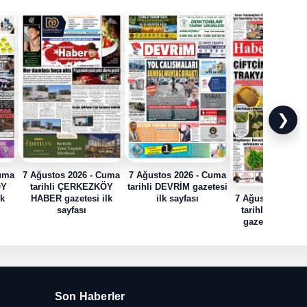
❯
Cuma
7 Ağustos 2026 - Cuma
7 Ağustos 2026 - Cuma
ÖY
tarihli ÇERKEZKÖY
tarihli DEVRİM gazetesi
lk
HABER gazetesi ilk
ilk sayfası
7 Ağustos 2026 
sayfası
tarihli HABER
gazetesi ilk sa
Son Haberler