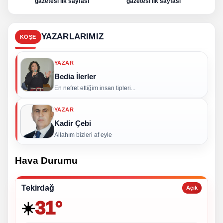
gazetesi ilk sayfası
gazetesi ilk sayfası
g
YAZARLARIMIZ
KÖŞE
YAZAR
Bedia İlerler
En nefret ettiğim insan tipleri...
YAZAR
Kadir Çebi
Allahım bizleri af eyle
Hava Durumu
Tekirdağ
Açık
31°
☀️