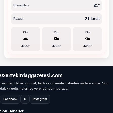
31°
Hissedilen
21 km/s
Rüzgar
Cts
Paz
Pts
☁️
🌤️
🌤️
35°
22°
32°
24°
33°
24°
0282tekirdaggazetesi.com
Tekirdağ Haber; güncel, hızlı ve güvenilir haberleri sizlere sunar. Son
dakika gelişmeleri ve yerel gündem burada.
Facebook
X
Instagram
Son Haberler