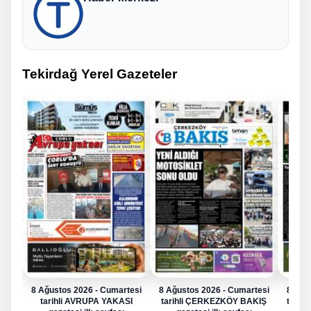
Tekirdağ Yerel Gazeteler
8 Ağustos 2026 - Cumartesi
8 Ağustos 2026 - Cumartesi
8 Ağu
tarihli AVRUPA YAKASI
tarihli ÇERKEZKÖY BAKIŞ
tarih