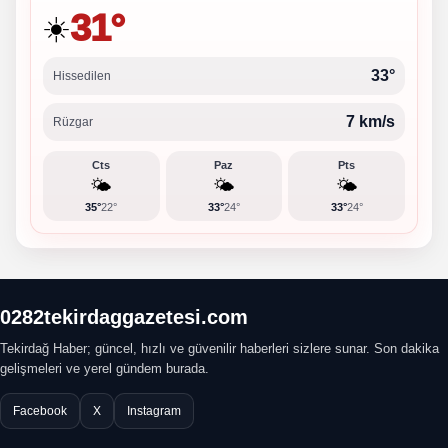
31°
☀️
33°
Hissedilen
7 km/s
Rüzgar
Cts
Paz
Pts
🌤️
🌤️
🌤️
35°
22°
33°
24°
33°
24°
0282tekirdaggazetesi.com
Tekirdağ Haber; güncel, hızlı ve güvenilir haberleri sizlere sunar. Son dakika
gelişmeleri ve yerel gündem burada.
Facebook
X
Instagram