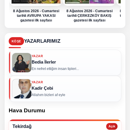
8 Ağustos 2026 - Cumartesi
8 Ağustos 2026 - Cumartesi
8 Ağu
tarihli AVRUPA YAKASI
tarihli ÇERKEZKÖY BAKIŞ
tarih
gazetesi ilk sayfası
gazetesi ilk sayfası
g
YAZARLARIMIZ
KÖŞE
YAZAR
Bedia İlerler
En nefret ettiğim insan tipleri...
YAZAR
Kadir Çebi
Allahım bizleri af eyle
Hava Durumu
Tekirdağ
Açık