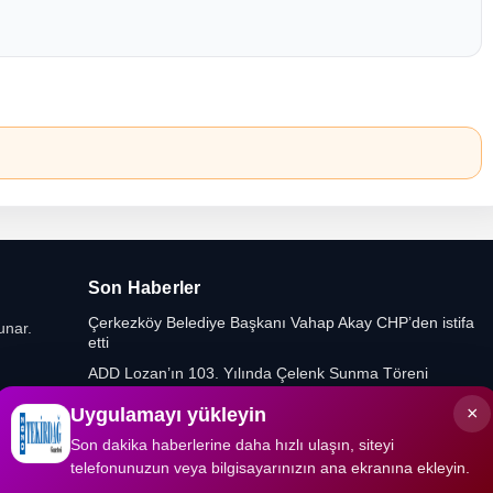
Son Haberler
Çerkezköy Belediye Başkanı Vahap Akay CHP’den istifa
unar.
etti
ADD Lozan’ın 103. Yılında Çelenk Sunma Töreni
Düzenledi
×
Uygulamayı yükleyin
Yeniden Refah Partisi’nde Muratlı ve Kapaklı İlçe
Başkanlıklarına Yeni Atamalar
Son dakika haberlerine daha hızlı ulaşın, siteyi
telefonunuzun veya bilgisayarınızın ana ekranına ekleyin.
Gıda Mühendislerinden Kritik Uyarı