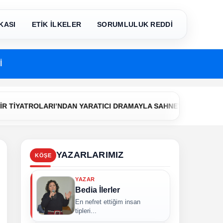
KASI
ETİK İLKELER
SORUMLULUK REDDİ
İ
•
İYATROLARI’NDAN YARATICI DRAMAYLA SAHNEYE İLK ADIM
Ç
YAZARLARIMIZ
KÖŞE
YAZAR
Bedia İlerler
En nefret ettiğim insan
tipleri...