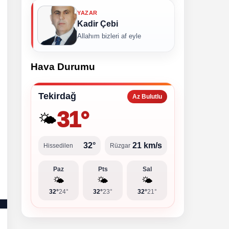
YAZAR
Kadir Çebi
Allahım bizleri af eyle
Hava Durumu
Tekirdağ
Az Bulutlu
31°
🌤️
32°
21 km/s
Hissedilen
Rüzgar
Paz
Pts
Sal
🌤️
🌤️
🌤️
32°
24°
32°
23°
32°
21°