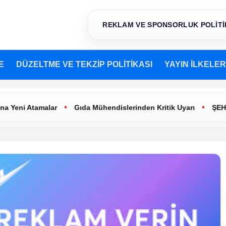
REKLAM VE SPONSORLUK POLİTİ
E
DÜZELTME VE TEKZİP POLİTİKASI
YAYIN İLKELER
•
•
eni Atamalar
Gıda Mühendislerinden Kritik Uyarı
ŞEHİR T