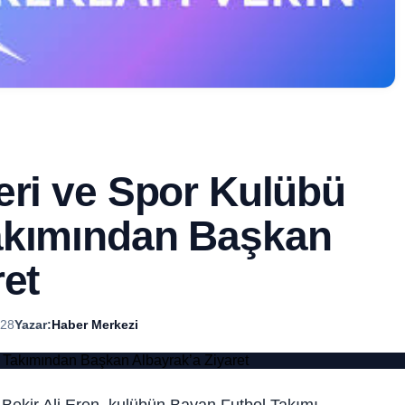
eri ve Spor Kulübü
akımından Başkan
ret
:28
Yazar:
Haber Merkezi
Bekir Ali Eren, kulübün Bayan Futbol Takımı