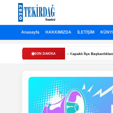
Anasayfa
HAKKIMIZDA
İLETİŞİM
KÜNY
eniden Refah Partisi’nde Muratlı ve Kapaklı İlçe Başkanlıklarına Y
SON DAKIKA