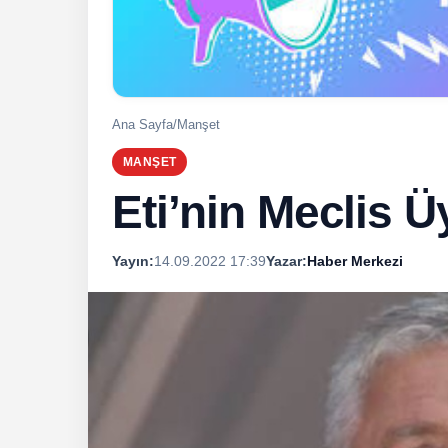
Ana Sayfa
/
Manşet
MANŞET
Eti’nin Meclis Ü
Yayın:
14.09.2022 17:39
Yazar:
Haber Merkezi