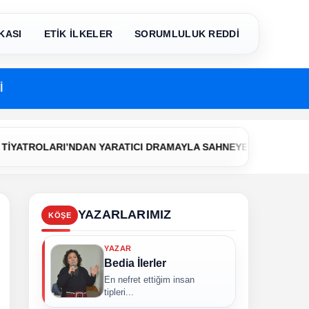
KASI
ETİK İLKELER
SORUMLULUK REDDİ
İ
•
OLARI’NDAN YARATICI DRAMAYLA SAHNEYE İLK ADIM
Çerkezk
YAZARLARIMIZ
KÖŞE
YAZAR
Bedia İlerler
En nefret ettiğim insan
tipleri...