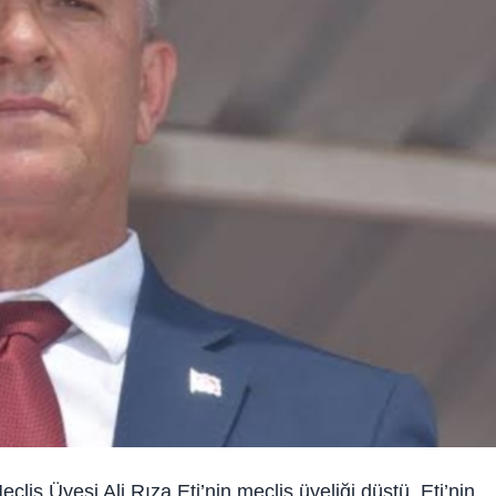
lis Üyesi Ali Rıza Eti’nin meclis üyeliği düştü. Eti’nin