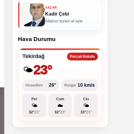
YAZAR
Kadir Çebi
Allahım bizleri af eyle
Hava Durumu
Tekirdağ
Parçalı Bulutlu
23°
🌤️
26°
10 km/s
Hissedilen
Rüzgar
Per
Cum
Cts
🌤️
☁️
🌤️
32°
23°
32°
23°
33°
23°