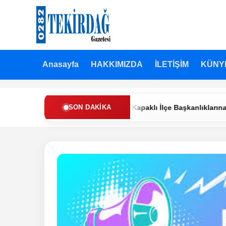
Anasayfa
HAKKIMIZDA
İLETİŞİM
KÜNY
 Refah Partisi’nde Muratlı ve Kapaklı İlçe Başkanlıklarına Yeni At
SON DAKIKA