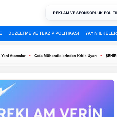
REKLAM VE SPONSORLUK POLİTİ
E
DÜZELTME VE TEKZİP POLİTİKASI
YAYIN İLKELER
•
•
amalar
Gıda Mühendislerinden Kritik Uyarı
ŞEHİR TİYATR