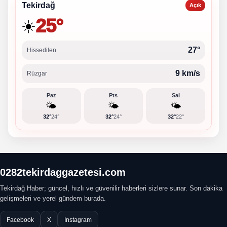
Tekirdağ
Açık
25°
☀️
27°
Hissedilen
9 km/s
Rüzgar
Paz
Pts
Sal
🌤️
🌤️
🌤️
32°
24°
32°
24°
32°
22°
0282tekirdaggazetesi.com
Tekirdağ Haber; güncel, hızlı ve güvenilir haberleri sizlere sunar. Son dakika
gelişmeleri ve yerel gündem burada.
Facebook
X
Instagram