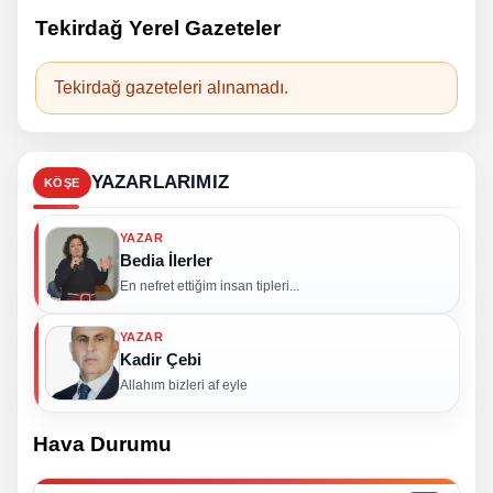
Tekirdağ Yerel Gazeteler
Tekirdağ gazeteleri alınamadı.
YAZARLARIMIZ
KÖŞE
YAZAR
Bedia İlerler
En nefret ettiğim insan tipleri...
YAZAR
Kadir Çebi
Allahım bizleri af eyle
Hava Durumu