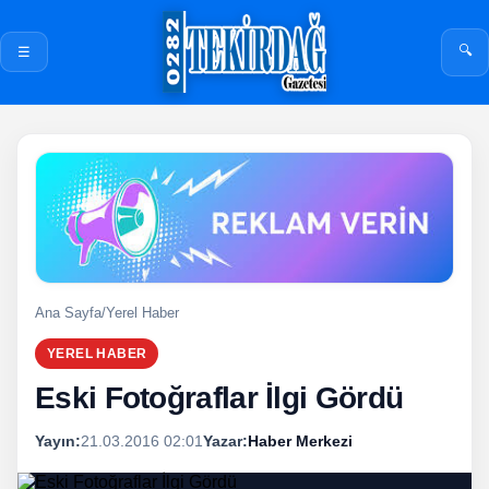
🔍
☰
Ana Sayfa
/
Yerel Haber
YEREL HABER
Eski Fotoğraflar İlgi Gördü
Yayın:
21.03.2016 02:01
Yazar:
Haber Merkezi