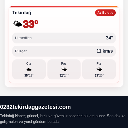
Tekirdağ
Az Bulutlu
33°
🌤️
34°
Hissedilen
11 km/s
Rüzgar
Cts
Paz
Pts
☁️
🌤️
🌤️
35°
22°
32°
24°
33°
23°
0282tekirdaggazetesi.com
Tekirdağ Haber; güncel, hızlı ve güvenilir haberleri sizlere sunar. Son dakika
gelişmeleri ve yerel gündem burada.