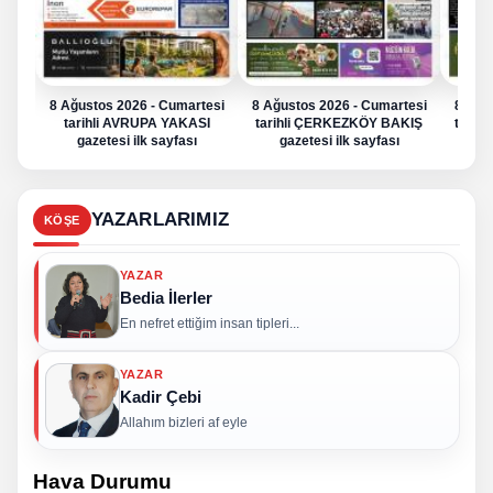
8 Ağustos 2026 - Cumartesi
8 Ağustos 2026 - Cumartesi
8 Ağu
tarihli AVRUPA YAKASI
tarihli ÇERKEZKÖY BAKIŞ
tarih
gazetesi ilk sayfası
gazetesi ilk sayfası
g
YAZARLARIMIZ
KÖŞE
YAZAR
Bedia İlerler
En nefret ettiğim insan tipleri...
YAZAR
Kadir Çebi
Allahım bizleri af eyle
Hava Durumu