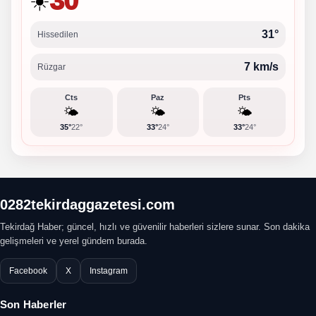
30°
☀️
31°
Hissedilen
7 km/s
Rüzgar
Cts
Paz
Pts
🌤️
🌤️
🌤️
35°
22°
33°
24°
33°
24°
0282tekirdaggazetesi.com
Tekirdağ Haber; güncel, hızlı ve güvenilir haberleri sizlere sunar. Son dakika
gelişmeleri ve yerel gündem burada.
Facebook
X
Instagram
Son Haberler