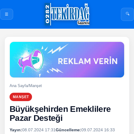
🔍
☰
Ana Sayfa
/
Manşet
MANŞET
Büyükşehirden Emeklilere
Pazar Desteği
Yayın:
08.07.2024 17:31
Güncelleme:
09.07.2024 16:33