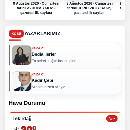
8 Ağustos 2026 - Cumartesi
8 Ağustos 2026 - Cumartesi
8 Ağu
tarihli AVRUPA YAKASI
tarihli ÇERKEZKÖY BAKIŞ
tarih
gazetesi ilk sayfası
gazetesi ilk sayfası
g
YAZARLARIMIZ
KÖŞE
YAZAR
Bedia İlerler
En nefret ettiğim insan tipleri...
YAZAR
Kadir Çebi
Allahım bizleri af eyle
Hava Durumu
Tekirdağ
Açık