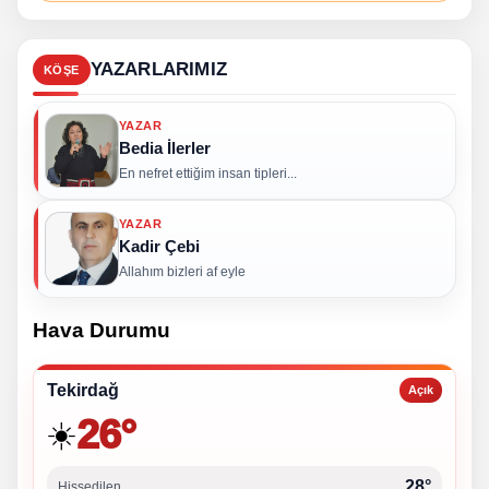
YAZARLARIMIZ
KÖŞE
YAZAR
Bedia İlerler
En nefret ettiğim insan tipleri...
YAZAR
Kadir Çebi
Allahım bizleri af eyle
Hava Durumu
Tekirdağ
Açık
26°
☀️
28°
Hissedilen