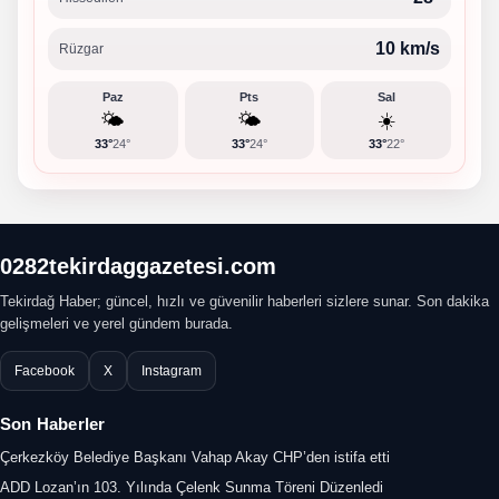
10 km/s
Rüzgar
Paz
Pts
Sal
🌤️
🌤️
☀️
33°
24°
33°
24°
33°
22°
0282tekirdaggazetesi.com
Tekirdağ Haber; güncel, hızlı ve güvenilir haberleri sizlere sunar. Son dakika
gelişmeleri ve yerel gündem burada.
Facebook
X
Instagram
Son Haberler
Çerkezköy Belediye Başkanı Vahap Akay CHP’den istifa etti
ADD Lozan’ın 103. Yılında Çelenk Sunma Töreni Düzenledi